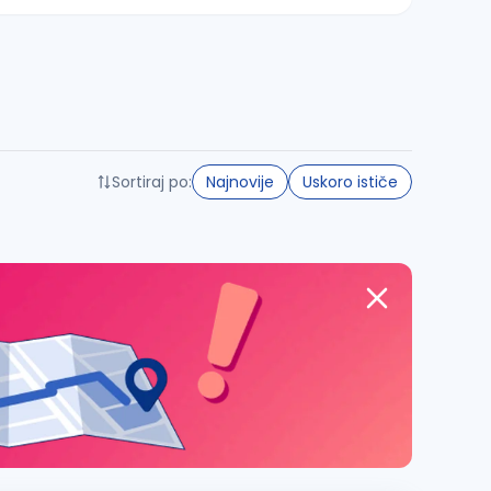
Sortiraj po:
Najnovije
Uskoro ističe