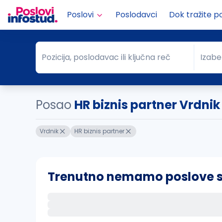
Poslovi
Poslodavci
Dok tražite p
Pozicija, poslodavac ili ključna reč
Izabe
Pozicija, poslodavac ili ključna reč
Grad
Posao
HR biznis partner Vrdnik
Vrdnik
HR biznis partner
Trenutno nemamo poslove sa 
Ako sačuvate ovu pretragu, obavestićemo va