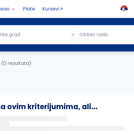
osao
Plate
Kursevi
Oblast rada
rite grad
Oblast rada
(0 rezultata)
ovim kriterijumima, ali...
s putem email-a kada se pojave novi poslovi.