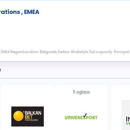
rations , EMEA
 , EMEA RegionLocation: Belgrade, Serbia Workstyle: Full capacity Principa
a
11 oglasa