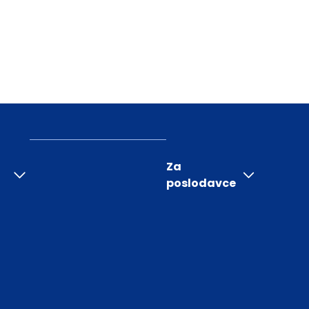
Za
poslodavce