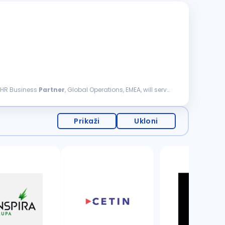
l HR Business
Partner
, Global Operations, EMEA, will serve
Prikaži
Ukloni