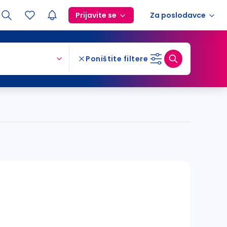
Prijavite se
Za poslodavce
Poništite filtere