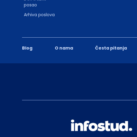
posao
Arhiva poslova
Blog
O nama
Česta pitanja