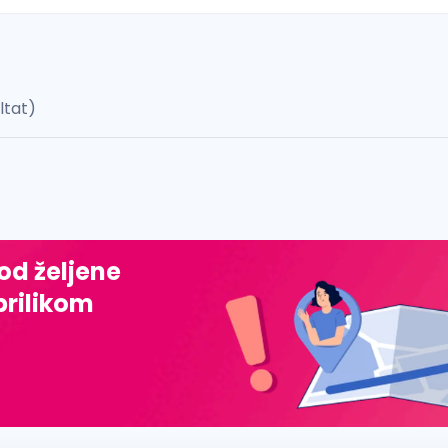
ultat)
 š, đ, ž, dž)
 od željene
prilikom