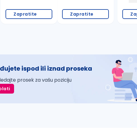
Zapratite
Zapratite
Za
đujete ispod ili iznad proseka
ledajte prosek za vašu poziciju
plati