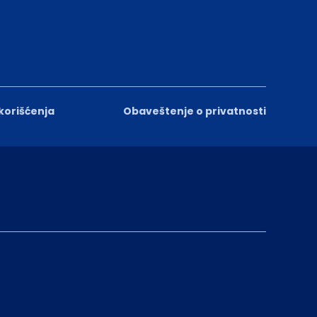
 korišćenja
Obaveštenje o privatnosti