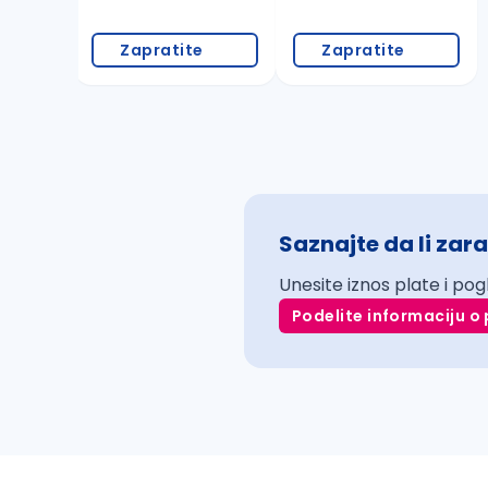
Zapratite
Zapratite
Saznajte da li zara
Unesite iznos plate i pog
Podelite informaciju o 