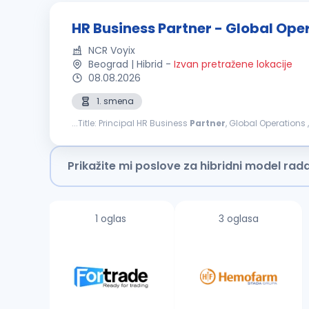
HR Business Partner - Global Ope
NCR Voyix
Beograd | Hibrid
-
Izvan pretražene lokacije
08.08.2026
1. smena
...Title: Principal HR Business
Partner
, Global Operations
as the senior HR leader for services customer...
Prikažite mi poslove za hibridni model rad
1 oglas
3 oglasa