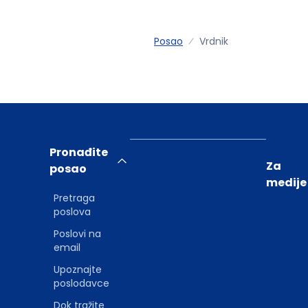
Posao
Vrdnik
Pronađite
Za
posao
medije
Pretraga
poslova
Poslovi na
email
Upoznajte
poslodavce
Dok tražite