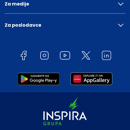
Za medije
Za poslodavce