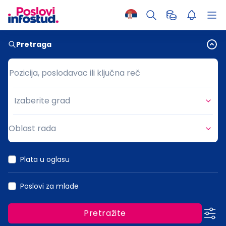
Pretraga
Pozicija, poslodavac ili ključna reč
Pozicija, poslodavac ili ključna reč
Izaberite grad
Grad
Oblast rada
Oblast rada
Plata u oglasu
Poslovi za mlade
Pretražite