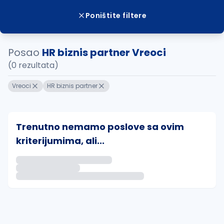
Poništite filtere
Posao
HR biznis partner Vreoci
(0 rezultata)
Vreoci
HR biznis partner
Trenutno nemamo poslove sa ovim
kriterijumima, ali...
Ako sačuvate ovu pretragu, obavestićemo vas putem 
uvajte pretragu