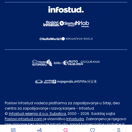
Poslovi Infostud vodeća platforma za zapošljavanje u Srbiji, deo
centra za zapošljavanje i razvoj karijere - Infostud.
©
Infostud rešenja d.o.o. Subotica
, 2000 -
2026
. Sadržaj sajta
Poslovi.infostud.com
je vlasništvo
Infostuda
. Zabranjeno je njegovo
preuzimanje bez dozvole
Infostuda
, zarad komercijalne upotrebe ili
u druge svrhe, osim za lične potrebe posetilaca sajta.
Uslovi