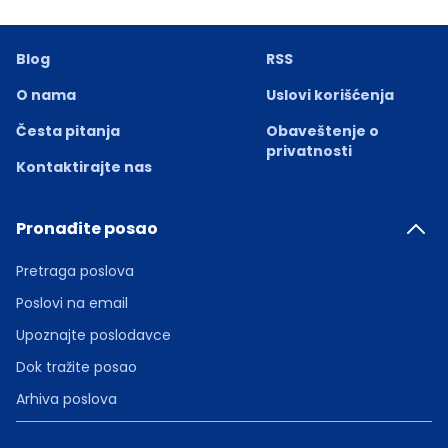
Blog
RSS
O nama
Uslovi korišćenja
Česta pitanja
Obaveštenje o
privatnosti
Kontaktirajte nas
Pronađite posao
Pretraga poslova
Poslovi na email
Upoznajte poslodavce
Dok tražite posao
Arhiva poslova