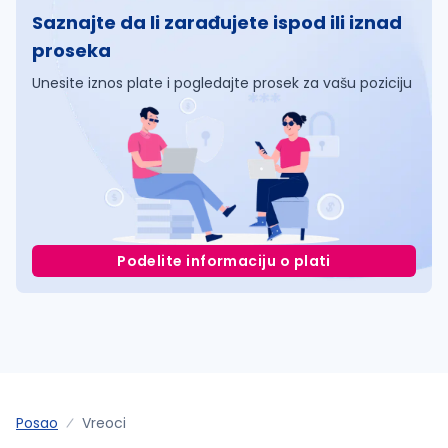
Saznajte da li zarađujete ispod ili iznad
proseka
Unesite iznos plate i pogledajte prosek za vašu poziciju
Podelite informaciju o plati
Posao
Vreoci