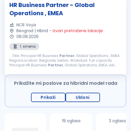
HR Business Partner - Global
Operations , EMEA
NCR Voyix
Beograd | Hibrid
-
Izvan pretražene lokacije
08.08.2026
1. smena
...Title: Principal HR Business
Partner
, Global Operations , EMEA
RegionLocation: Belgrade, Serbia Workstyle: Full capacity
Principal HR Business
Partner
, Global Operations, EMEA, will
serve as the senior HR leader for services customer...
Prikažite mi poslove za hibridni model rada
Prikaži
Ukloni
19 oglasa
3 oglasa