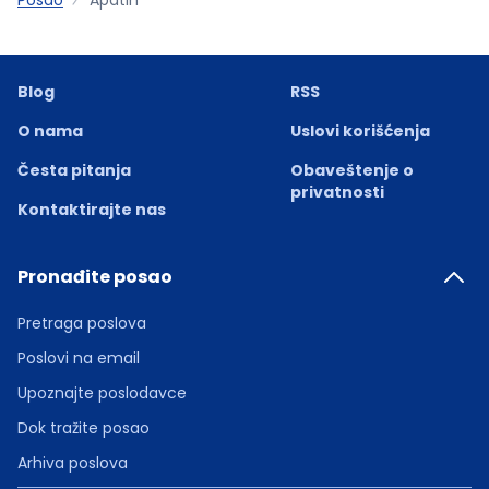
Blog
RSS
O nama
Uslovi korišćenja
Česta pitanja
Obaveštenje o
privatnosti
Kontaktirajte nas
Pronađite posao
Pretraga poslova
Poslovi na email
Upoznajte poslodavce
Dok tražite posao
Arhiva poslova