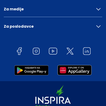
Za medije
Za poslodavce