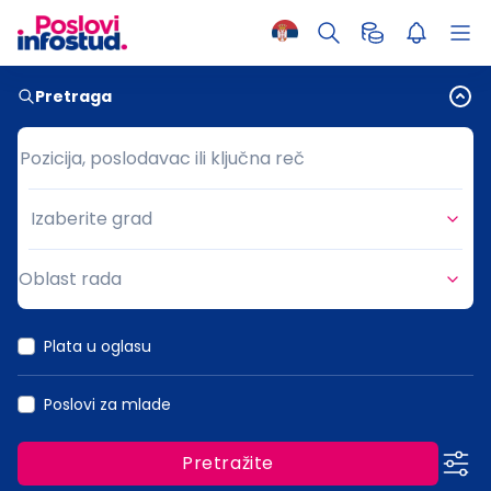
Pretraga
Pozicija, poslodavac ili ključna reč
Pozicija, poslodavac ili ključna reč
Izaberite grad
Grad
Oblast rada
Oblast rada
Plata u oglasu
Poslovi za mlade
Pretražite