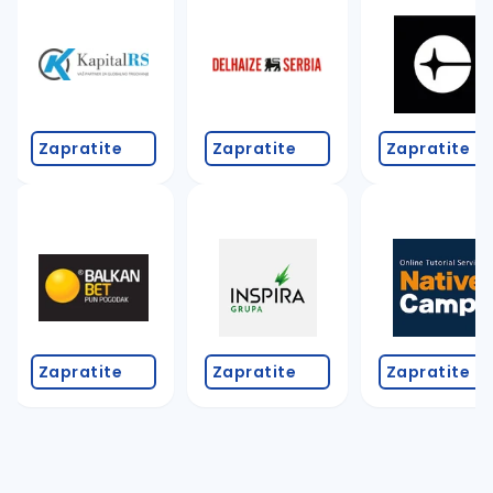
Takođe možete da:
proverite pravopisne greške (koristite č, ć, š, đ, ž,
povećajte radijus za odabrani grad
promenite odabrane filtere pretrage
Zapratite
Zapratite
Zapratite
Zapratite
Zapratite
Zapratite