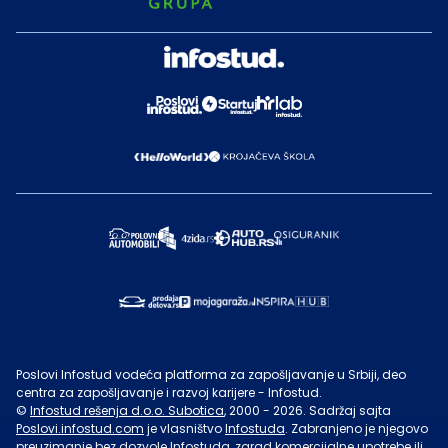
Poslovi Infostud vodeća platforma za zapošljavanje u Srbiji, deo
centra za zapošljavanje i razvoj karijere - Infostud.
©
Infostud rešenja d.o.o. Subotica
, 2000 -
2026
. Sadržaj sajta
Poslovi.infostud.com
je vlasništvo
Infostuda
. Zabranjeno je njegovo
preuzimanje bez dozvole
Infostuda
, zarad komercijalne upotrebe ili