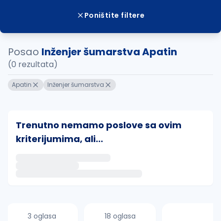
Poništite filtere
Posao
Inženjer šumarstva Apatin
(0 rezultata)
Apatin
Inženjer šumarstva
Trenutno nemamo poslove sa ovim
kriterijumima, ali...
Ako sačuvate ovu pretragu, obavestićemo vas putem 
uvajte pretragu
3 oglasa
18 oglasa