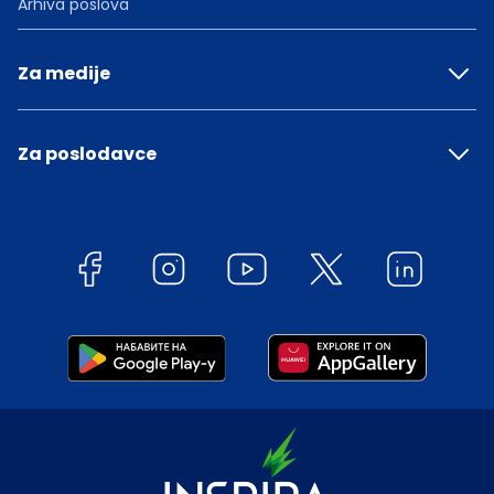
Arhiva poslova
Za medije
Za poslodavce