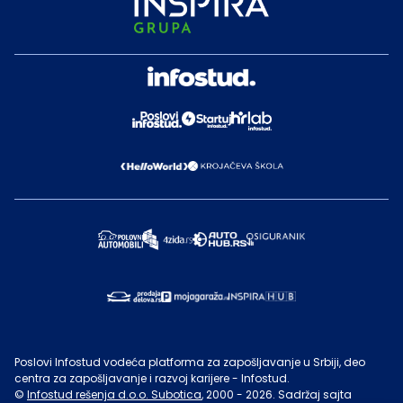
Poslovi Infostud vodeća platforma za zapošljavanje u Srbiji, deo
centra za zapošljavanje i razvoj karijere - Infostud.
©
Infostud rešenja d.o.o. Subotica
, 2000 -
2026
. Sadržaj sajta