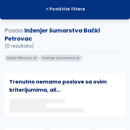
Poništite filtere
Posao
Inženjer šumarstva Bački
Petrovac
(0 rezultata)
Bački Petrovac
Inženjer šumarstva
Trenutno nemamo poslove sa ovim
kriterijumima, ali...
Ako sačuvate ovu pretragu, obavestićemo vas putem 