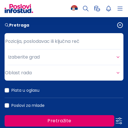
Pretraga
Pozicija, poslodavac ili ključna reč
Pozicija, poslodavac ili ključna reč
Izaberite grad
Grad
Oblast rada
Oblast rada
Plata u oglasu
Poslovi za mlade
Pretražite