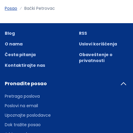
Posao
Bački Petrovac
Blog
RSS
O nama
Uslovi korišćenja
Česta pitanja
Obaveštenje o
privatnosti
Kontaktirajte nas
Pronađite posao
Pretraga poslova
Poslovi na email
Upoznajte poslodavce
Dok tražite posao