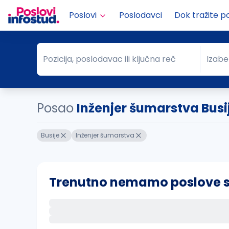
Poslovi
Poslodavci
Dok tražite p
Pozicija, poslodavac ili ključna reč
Izabe
Pozicija, poslodavac ili ključna reč
Grad
Posao
Inženjer šumarstva Busi
Busije
Inženjer šumarstva
Trenutno nemamo poslove sa 
Ako sačuvate ovu pretragu, obavestićemo va