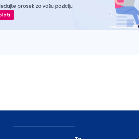
ledajte prosek za vašu poziciju
plati
Za