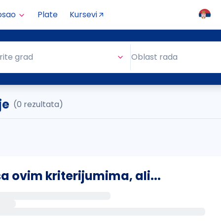
osao
Plate
Kursevi
Oblast rada
rite grad
Oblast rada
je
(0 rezultata)
ovim kriterijumima, ali...
s putem email-a kada se pojave novi poslovi.