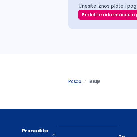
Unesite iznos plate i pog
Podelite informaciju o 
Posao
Busije
Pronađite
Za