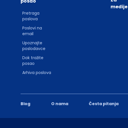
posao
medije
Pretraga
poslova
Poslovi na
email
Upoznajte
poslodavce
Dok tražite
posao
Arhiva poslova
Blog
O nama
Česta pitanja