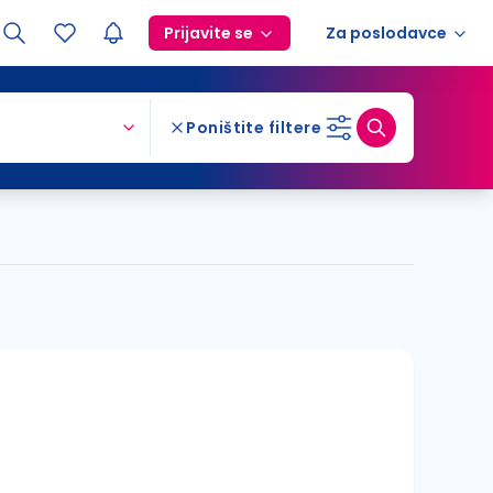
Prijavite se
Za poslodavce
Poništite filtere