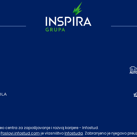
o centra za zapošljavanje i razvoj karijere - Infostud.
Poslovi.infostud.com
je vlasništvo
Infostuda
. Zabranjeno je njegovo preu