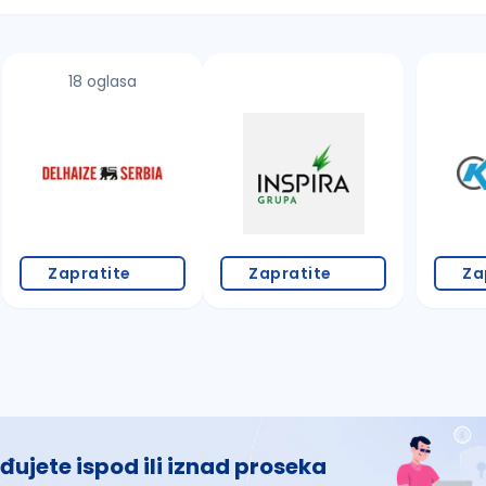
18 oglasa
 š, đ, ž, dž)
Zapratite
Zapratite
Za
đujete ispod ili iznad proseka