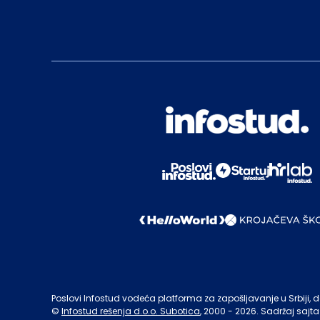
Poslovi Infostud vodeća platforma za zapošljavanje u Srbiji, de
©
Infostud rešenja d.o.o. Subotica
, 2000 -
2026
. Sadržaj sajta