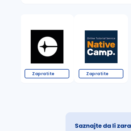
Sačuvajte pretragu
Takođe možete da:
proverite pravopisne greške (koristite č, ć,
povećajte radijus za odabrani grad
promenite odabrane filtere pretrage
Zapratite
Zapratite
Saznajte da li zara