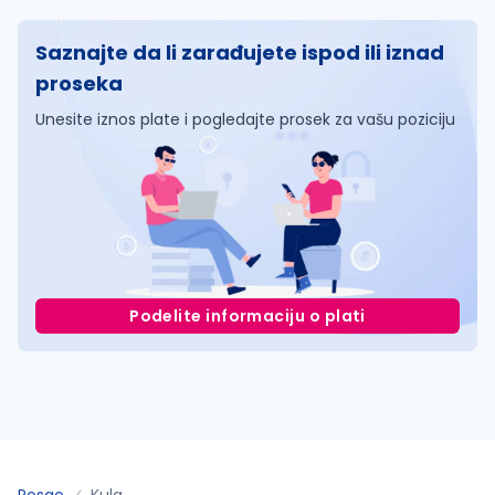
Saznajte da li zarađujete ispod ili iznad
proseka
Unesite iznos plate i pogledajte prosek za vašu poziciju
Podelite informaciju o plati
Posao
Kula