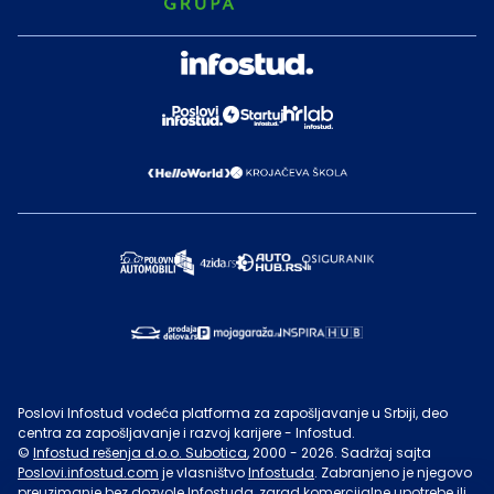
Poslovi Infostud vodeća platforma za zapošljavanje u Srbiji, deo
centra za zapošljavanje i razvoj karijere - Infostud.
©
Infostud rešenja d.o.o. Subotica
, 2000 -
2026
. Sadržaj sajta
Poslovi.infostud.com
je vlasništvo
Infostuda
. Zabranjeno je njegovo
preuzimanje bez dozvole
Infostuda
, zarad komercijalne upotrebe ili