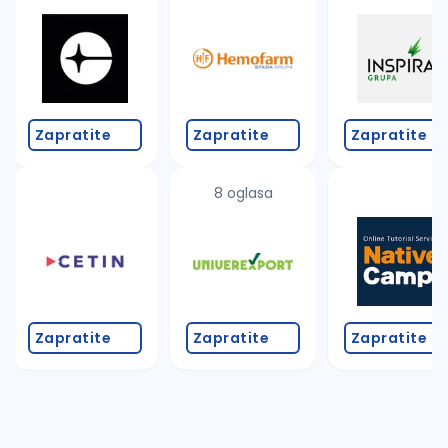
Takođe možete da:
proverite pravopisne greške (koristite č, ć, š, đ, ž,
povećajte radijus za odabrani grad
promenite odabrane filtere pretrage
Zapratite
Zapratite
Zapratite
8 oglasa
Zapratite
Zapratite
Zapratite