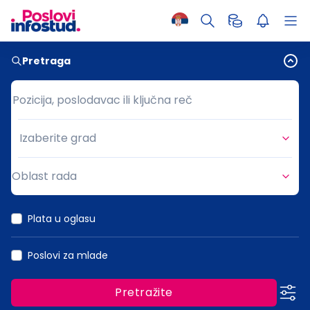
Pretraga
Pozicija, poslodavac ili ključna reč
Pozicija, poslodavac ili ključna reč
Izaberite grad
Grad
Oblast rada
Oblast rada
Plata u oglasu
Poslovi za mlade
Pretražite