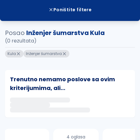
Poništite filtere
Posao
Inženjer šumarstva Kula
(0 rezultata)
Kula
Inženjer šumarstva
Trenutno nemamo poslove sa ovim
kriterijumima, ali...
Ako sačuvate ovu pretragu, obavestićemo vas putem 
uvajte pretragu
4 oglasa