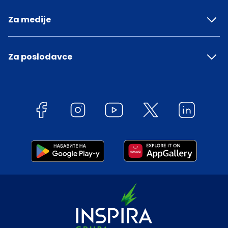
Za medije
Za poslodavce