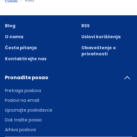
Blog
RSS
O nama
Uslovi korišćenja
Česta pitanja
Obaveštenje o
privatnosti
Kontaktirajte nas
Pronađite posao
Pretraga poslova
Poslovi na email
Upoznajte poslodavce
Dok tražite posao
Arhiva poslova