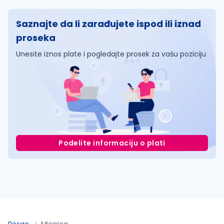
Saznajte da li zarađujete ispod ili iznad
proseka
Unesite iznos plate i pogledajte prosek za vašu poziciju
Podelite informaciju o plati
Posao
Mionica