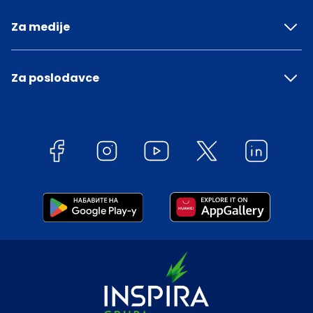
Za medije
Za poslodavce