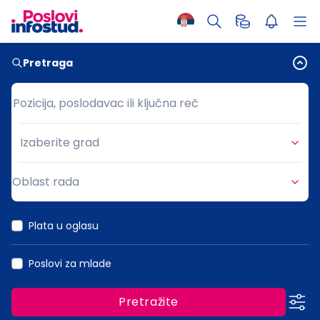
Pretraga
Pozicija, poslodavac ili ključna reč
Pozicija, poslodavac ili ključna reč
Izaberite grad
Grad
Oblast rada
Oblast rada
Plata u oglasu
Poslovi za mlade
Pretražite