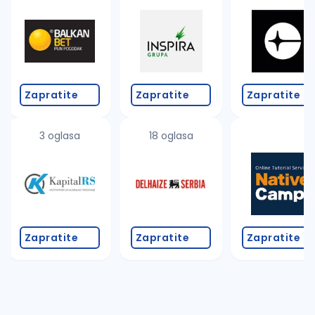
Takođe možete da:
proverite pravopisne greške (koristite č, ć, š, đ, ž,
povećajte radijus za odabrani grad
promenite odabrane filtere pretrage
Zapratite
Zapratite
Zapratite
3 oglasa
18 oglasa
Zapratite
Zapratite
Zapratite