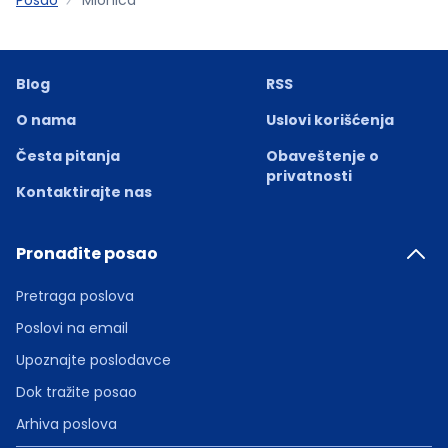
Blog
RSS
O nama
Uslovi korišćenja
Česta pitanja
Obaveštenje o
privatnosti
Kontaktirajte nas
Pronađite posao
Pretraga poslova
Poslovi na email
Upoznajte poslodavce
Dok tražite posao
Arhiva poslova