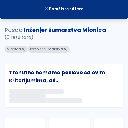
Poništite filtere
Posao
Inženjer šumarstva Mionica
(0 rezultata)
Mionica
Inženjer šumarstva
Trenutno nemamo poslove sa ovim
kriterijumima, ali...
Ako sačuvate ovu pretragu, obavestićemo vas putem 
uvajte pretragu