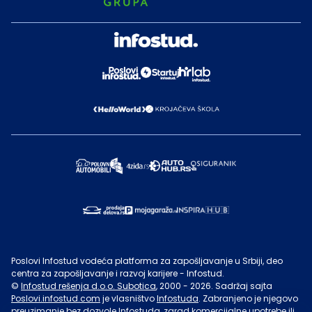
Poslovi Infostud vodeća platforma za zapošljavanje u Srbiji, deo
centra za zapošljavanje i razvoj karijere - Infostud.
©
Infostud rešenja d.o.o. Subotica
, 2000 -
2026
. Sadržaj sajta
Poslovi.infostud.com
je vlasništvo
Infostuda
. Zabranjeno je njegovo
preuzimanje bez dozvole
Infostuda
, zarad komercijalne upotrebe ili