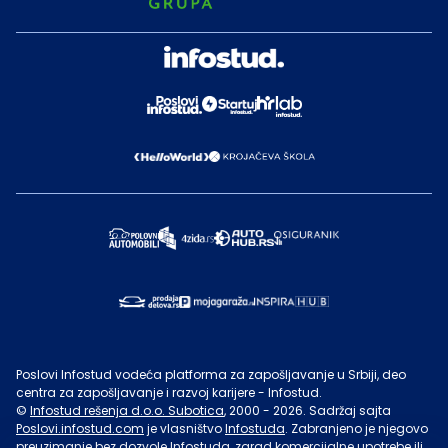
Poslovi Infostud vodeća platforma za zapošljavanje u Srbiji, deo
centra za zapošljavanje i razvoj karijere - Infostud.
©
Infostud rešenja d.o.o. Subotica
, 2000 -
2026
. Sadržaj sajta
Poslovi.infostud.com
je vlasništvo
Infostuda
. Zabranjeno je njegovo
preuzimanje bez dozvole
Infostuda
, zarad komercijalne upotrebe ili