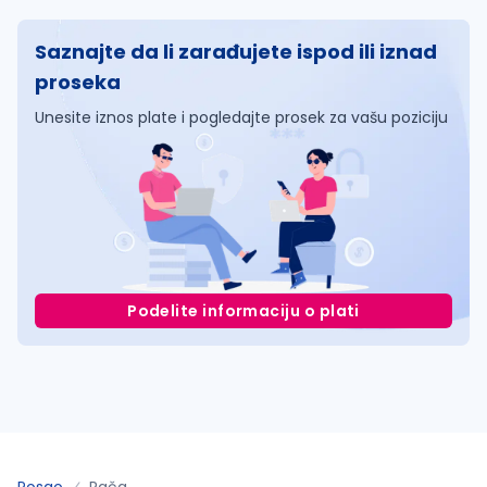
Saznajte da li zarađujete ispod ili iznad
proseka
Unesite iznos plate i pogledajte prosek za vašu poziciju
Podelite informaciju o plati
Posao
Rača