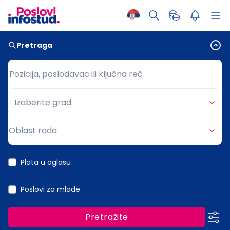
Pretraga
Pozicija, poslodavac ili ključna reč
Pozicija, poslodavac ili ključna reč
Izaberite grad
Grad
Oblast rada
Oblast rada
Plata u oglasu
Poslovi za mlade
Pretražite