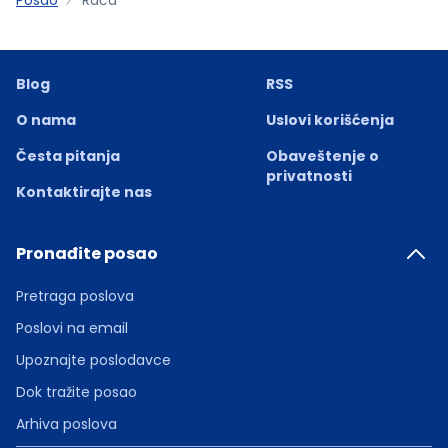
Blog
RSS
O nama
Uslovi korišćenja
Česta pitanja
Obaveštenje o
privatnosti
Kontaktirajte nas
Pronađite posao
Pretraga poslova
Poslovi na email
Upoznajte poslodavce
Dok tražite posao
Arhiva poslova