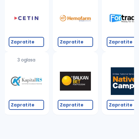
Takođe možete da:
proverite pravopisne greške (koristite č, ć, š, đ, ž,
povećajte radijus za odabrani grad
promenite odabrane filtere pretrage
Zapratite
Zapratite
Zapratite
3 oglasa
Zapratite
Zapratite
Zapratite