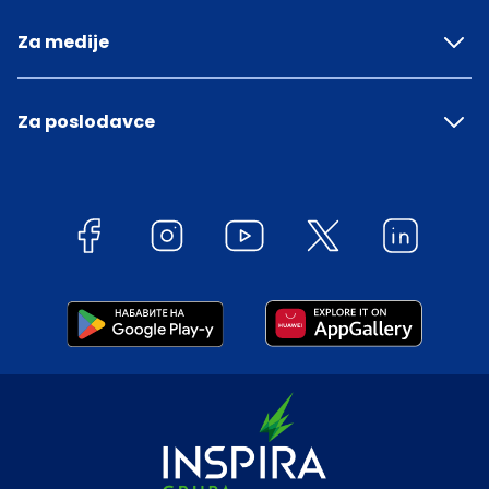
Za medije
Za poslodavce