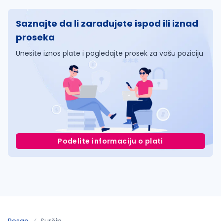
Saznajte da li zarađujete ispod ili iznad
proseka
Unesite iznos plate i pogledajte prosek za vašu poziciju
Podelite informaciju o plati
Posao
Surčin