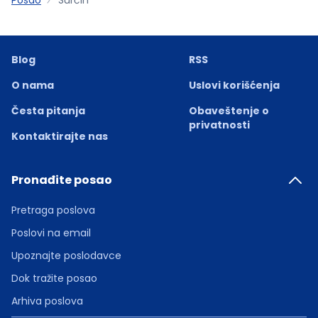
Blog
RSS
O nama
Uslovi korišćenja
Česta pitanja
Obaveštenje o
privatnosti
Kontaktirajte nas
Pronađite posao
Pretraga poslova
Poslovi na email
Upoznajte poslodavce
Dok tražite posao
Arhiva poslova