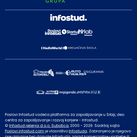
Poslovi Infostud vodeća platforma za zapošljavanje u Srbiji, deo
centra za zapošljavanje i razvoj karijere - Infostud.
©
Infostud rešenja d.o.o. Subotica
, 2000 -
2026
. Sadržaj sajta
Poslovi.infostud.com
je vlasništvo
Infostuda
. Zabranjeno je njegovo
preuzimanje bez dozvole
Infostuda
, zarad komercijalne upotrebe ili