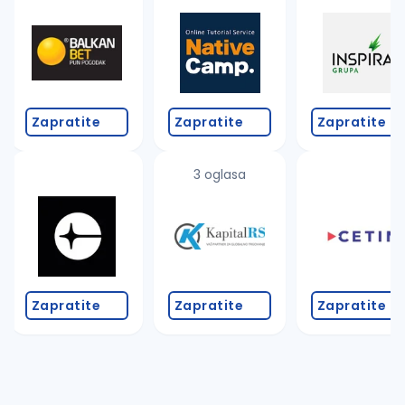
Takođe možete da:
proverite pravopisne greške (koristite č, ć, š, đ, ž,
povećajte radijus za odabrani grad
promenite odabrane filtere pretrage
Zapratite
Zapratite
Zapratite
3 oglasa
Zapratite
Zapratite
Zapratite