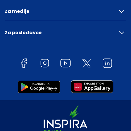
Za medije
Za poslodavce