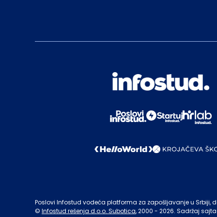
Poslovi Infostud vodeća platforma za zapošljavanje u Srbiji, de
©
Infostud rešenja d.o.o. Subotica
, 2000 -
2026
. Sadržaj sajta