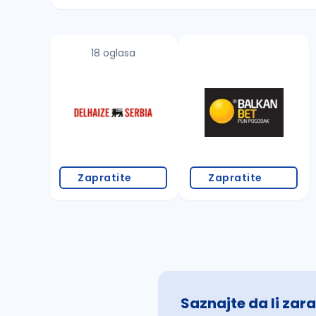
Sačuvajte pretragu
18 oglasa
Takođe možete da:
proverite pravopisne greške (koristite č, ć,
povećajte radijus za odabrani grad
promenite odabrane filtere pretrage
Zapratite
Zapratite
Saznajte da li zara