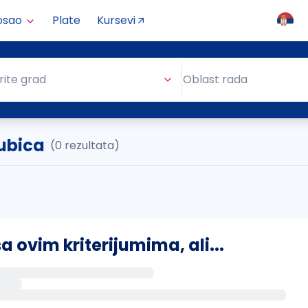
osao
Plate
Kursevi
Oblast rada
rite grad
Oblast rada
ubica
(0 rezultata)
ovim kriterijumima, ali...
s putem email-a kada se pojave novi poslovi.