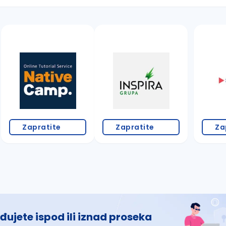
 š, đ, ž, dž)
Zapratite
Zapratite
Za
đujete ispod ili iznad proseka