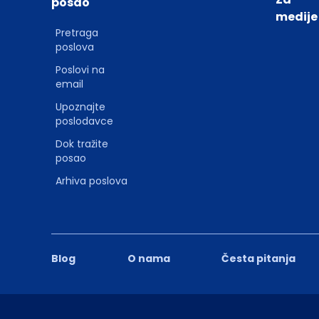
posao
medije
Pretraga
poslova
Poslovi na
email
Upoznajte
poslodavce
Dok tražite
posao
Arhiva poslova
Blog
O nama
Česta pitanja