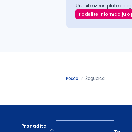
Unesite iznos plate i pog
Podelite informaciju o 
Posao
Žagubica
Pronađite
Za