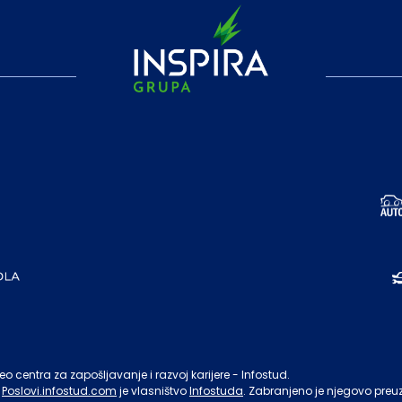
o centra za zapošljavanje i razvoj karijere - Infostud.
Poslovi.infostud.com
je vlasništvo
Infostuda
. Zabranjeno je njegovo preu