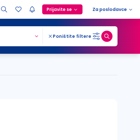
Prijavite se
Za poslodavce
Poništite filtere