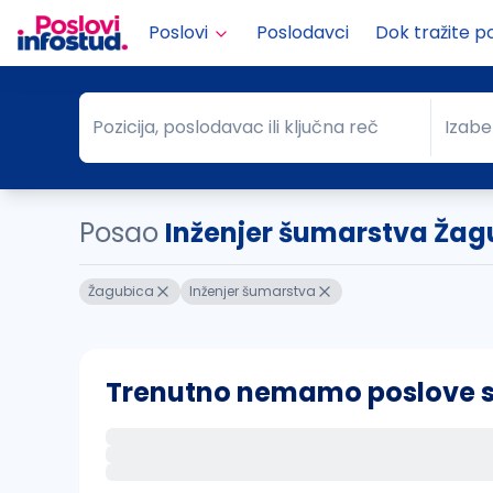
Poslovi
Poslodavci
Dok tražite p
Pozicija, poslodavac ili ključna reč
Izabe
Pozicija, poslodavac ili ključna reč
Grad
Posao
Inženjer šumarstva Žag
Žagubica
Inženjer šumarstva
Trenutno nemamo poslove sa 
Ako sačuvate ovu pretragu, obavestićemo va