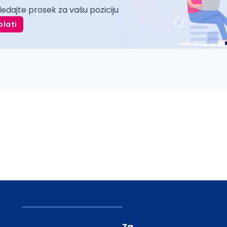
ledajte prosek za vašu poziciju
plati
Za