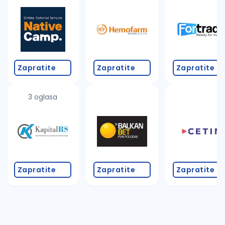
Takođe možete da:
proverite pravopisne greške (koristite č, ć, š, đ, ž,
povećajte radijus za odabrani grad
promenite odabrane filtere pretrage
Zapratite
Zapratite
Zapratite
3 oglasa
Zapratite
Zapratite
Zapratite