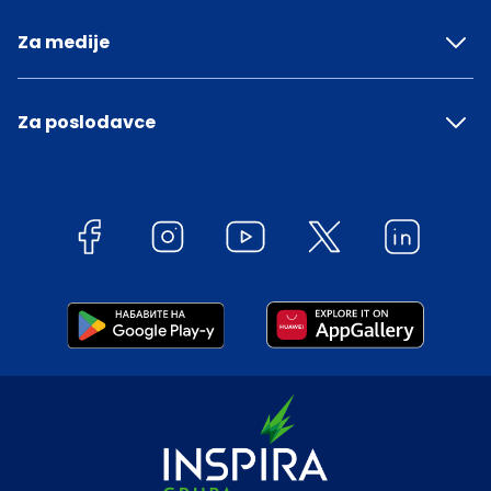
Za medije
Za poslodavce