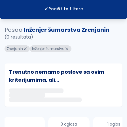
Poništite filtere
Posao
Inženjer šumarstva Zrenjanin
(0 rezultata)
Zrenjanin
Inženjer šumarstva
Trenutno nemamo poslove sa ovim
kriterijumima, ali...
Ako sačuvate ovu pretragu, obavestićemo vas putem 
uvajte pretragu
3 oglasa
1 oglas