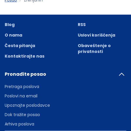
Blog
RSS
O nama
Uslovi korišćenja
Česta pitanja
Obaveštenje o
privatnosti
Kontaktirajte nas
Pronađite posao
Pretraga poslova
Poslovi na email
Upoznajte poslodavce
Dok tražite posao
Arhiva poslova