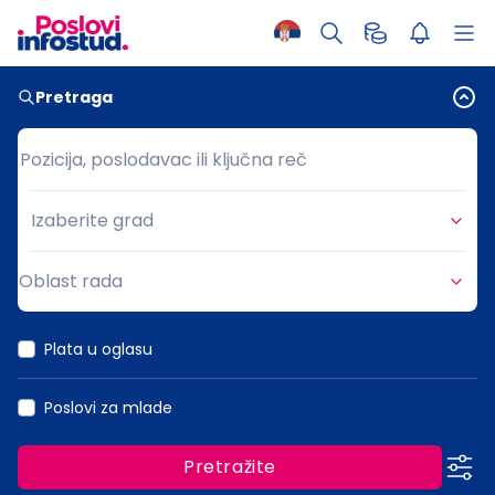
Pretraga
Pozicija, poslodavac ili ključna reč
Pozicija, poslodavac ili ključna reč
Izaberite grad
Grad
Oblast rada
Oblast rada
Plata u oglasu
Poslovi za mlade
Pretražite