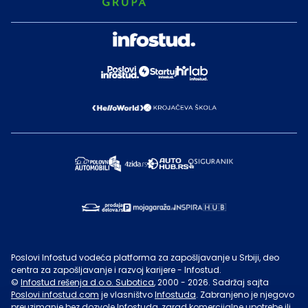
Poslovi Infostud vodeća platforma za zapošljavanje u Srbiji, deo
centra za zapošljavanje i razvoj karijere - Infostud.
©
Infostud rešenja d.o.o. Subotica
, 2000 -
2026
. Sadržaj sajta
Poslovi.infostud.com
je vlasništvo
Infostuda
. Zabranjeno je njegovo
preuzimanje bez dozvole
Infostuda
, zarad komercijalne upotrebe ili