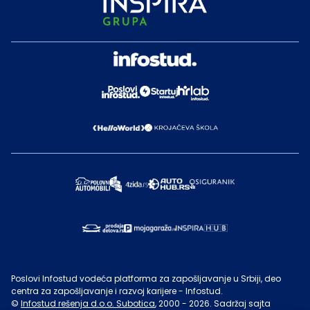
Poslovi Infostud vodeća platforma za zapošljavanje u Srbiji, deo
centra za zapošljavanje i razvoj karijere - Infostud.
©
Infostud rešenja d.o.o. Subotica
, 2000 -
2026
. Sadržaj sajta