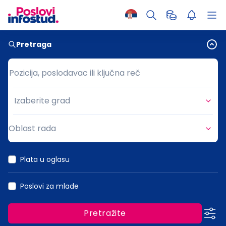
Pretraga
Pozicija, poslodavac ili ključna reč
Pozicija, poslodavac ili ključna reč
Izaberite grad
Grad
Oblast rada
Oblast rada
Plata u oglasu
Poslovi za mlade
Pretražite