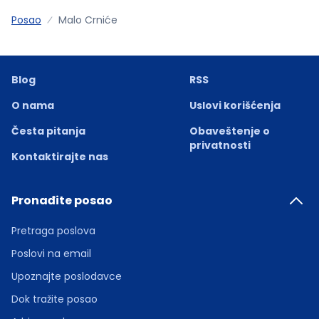
Posao
Malo Crniće
Blog
RSS
O nama
Uslovi korišćenja
Česta pitanja
Obaveštenje o
privatnosti
Kontaktirajte nas
Pronađite posao
Pretraga poslova
Poslovi na email
Upoznajte poslodavce
Dok tražite posao