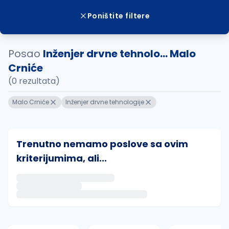
Poništite filtere
Posao
Inženjer drvne tehnolo... Malo
Crniće
(0 rezultata)
Malo Crniće
Inženjer drvne tehnologije
Trenutno nemamo poslove sa ovim
kriterijumima, ali...
Ako sačuvate ovu pretragu, obavestićemo vas putem 