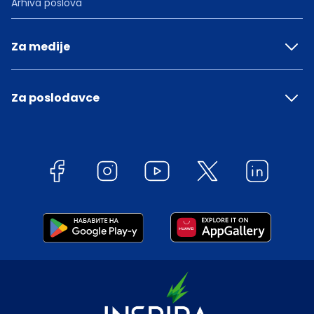
Arhiva poslova
Za medije
Za poslodavce