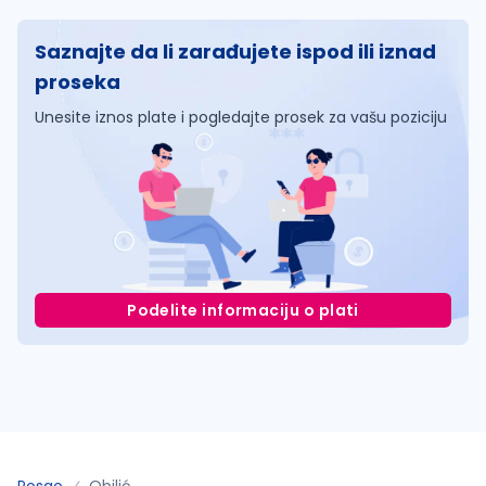
Saznajte da li zarađujete ispod ili iznad
proseka
Unesite iznos plate i pogledajte prosek za vašu poziciju
Podelite informaciju o plati
Posao
Obilić