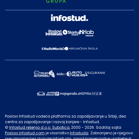
Poslovi Infostud vodeća platforma za zapošljavanje u Srbiji, deo
centra za zapošljavanje i razvoj karijere - Infostud.
©
Infostud rešenja d.o.o. Subotica
, 2000 -
2026
. Sadržaj sajta
Poslovi.infostud.com
je vlasništvo
Infostuda
. Zabranjeno je njegovo
preuzimanje bez dozvole
Infostuda
, zarad komercijalne upotrebe ili