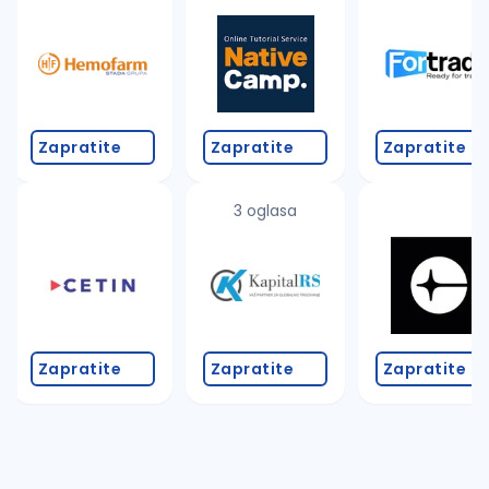
Takođe možete da:
proverite pravopisne greške (koristite č, ć, š, đ, ž,
povećajte radijus za odabrani grad
promenite odabrane filtere pretrage
Zapratite
Zapratite
Zapratite
3 oglasa
Zapratite
Zapratite
Zapratite