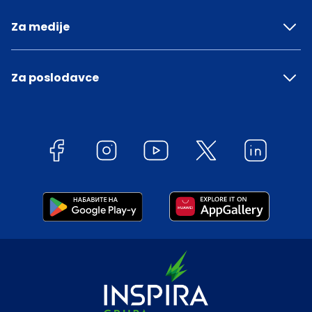
Za medije
Za poslodavce