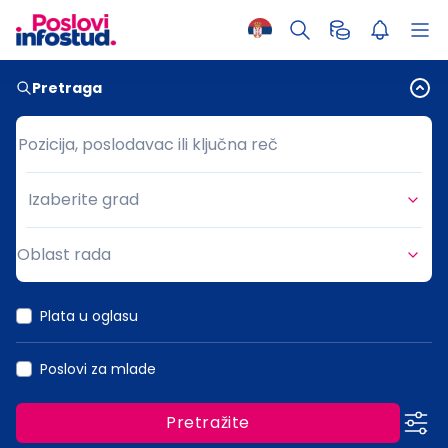
Pretraga
Pozicija, poslodavac ili ključna reč
Pozicija, poslodavac ili ključna reč
Izaberite grad
Grad
Oblast rada
Oblast rada
Plata u oglasu
Poslovi za mlade
Pretražite