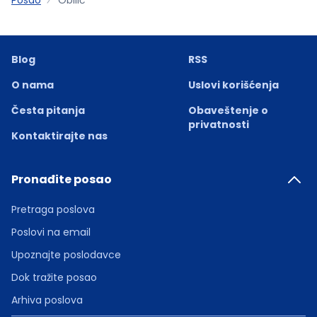
Blog
RSS
O nama
Uslovi korišćenja
Česta pitanja
Obaveštenje o
privatnosti
Kontaktirajte nas
Pronađite posao
Pretraga poslova
Poslovi na email
Upoznajte poslodavce
Dok tražite posao
Arhiva poslova