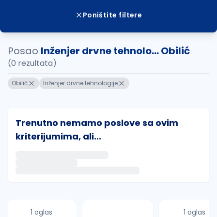
Poništite filtere
Posao
Inženjer drvne tehnolo... Obilić
(0 rezultata)
Obilić
Inženjer drvne tehnologije
Trenutno nemamo poslove sa ovim
kriterijumima, ali...
Ako sačuvate ovu pretragu, obavestićemo vas putem 
uvajte pretragu
1 oglas
1 oglas