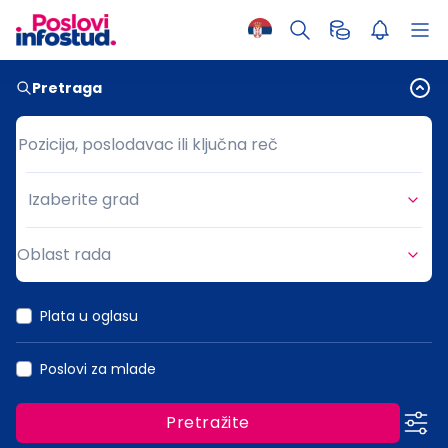
Pretraga
Pozicija, poslodavac ili ključna reč
Pozicija, poslodavac ili ključna reč
Izaberite grad
Grad
Oblast rada
Oblast rada
Plata u oglasu
Poslovi za mlade
Pretražite