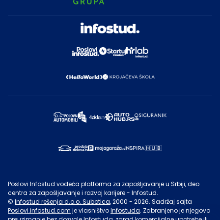
Poslovi Infostud vodeća platforma za zapošljavanje u Srbiji, deo
centra za zapošljavanje i razvoj karijere - Infostud.
©
Infostud rešenja d.o.o. Subotica
, 2000 -
2026
. Sadržaj sajta
Poslovi.infostud.com
je vlasništvo
Infostuda
. Zabranjeno je njegovo
preuzimanje bez dozvole
Infostuda
, zarad komercijalne upotrebe ili