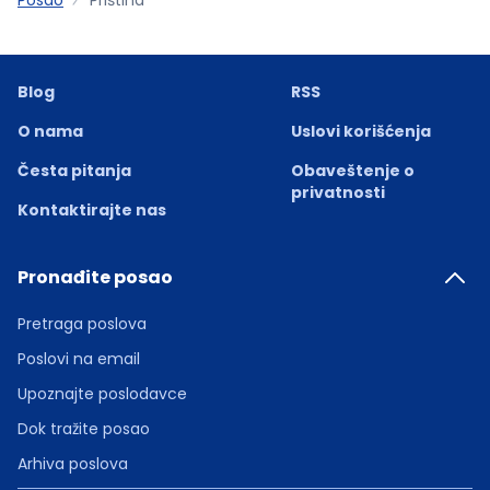
Blog
RSS
O nama
Uslovi korišćenja
Česta pitanja
Obaveštenje o
privatnosti
Kontaktirajte nas
Pronađite posao
Pretraga poslova
Poslovi na email
Upoznajte poslodavce
Dok tražite posao
Arhiva poslova