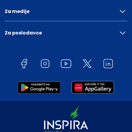
Za medije
Za poslodavce