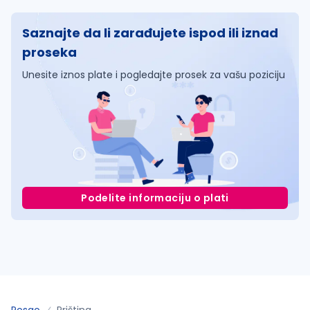
Saznajte da li zarađujete ispod ili iznad
proseka
Unesite iznos plate i pogledajte prosek za vašu poziciju
Podelite informaciju o plati
Posao
Priština