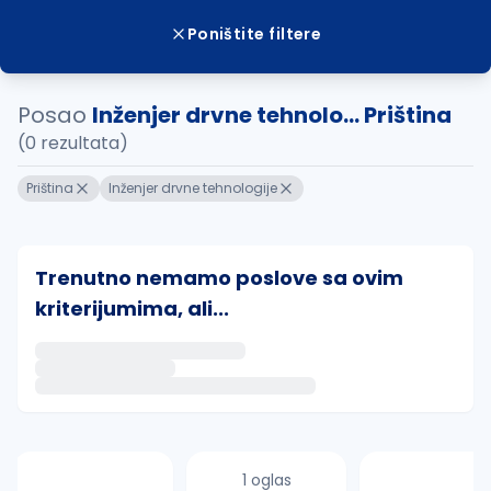
Poništite filtere
Posao
Inženjer drvne tehnolo... Priština
(0 rezultata)
Priština
Inženjer drvne tehnologije
Trenutno nemamo poslove sa ovim
kriterijumima, ali...
Ako sačuvate ovu pretragu, obavestićemo vas putem 
uvajte pretragu
1 oglas