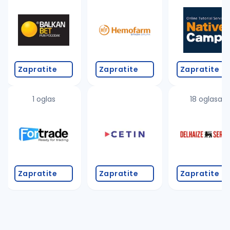
Takođe možete da:
proverite pravopisne greške (koristite č, ć, š, đ, ž,
povećajte radijus za odabrani grad
promenite odabrane filtere pretrage
Zapratite
Zapratite
Zapratite
1 oglas
18 oglasa
Zapratite
Zapratite
Zapratite