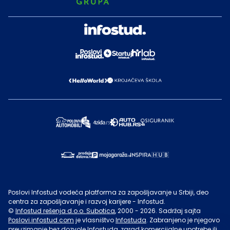
Poslovi Infostud vodeća platforma za zapošljavanje u Srbiji, deo
centra za zapošljavanje i razvoj karijere - Infostud.
©
Infostud rešenja d.o.o. Subotica
, 2000 -
2026
. Sadržaj sajta
Poslovi.infostud.com
je vlasništvo
Infostuda
. Zabranjeno je njegovo
preuzimanje bez dozvole
Infostuda
, zarad komercijalne upotrebe ili