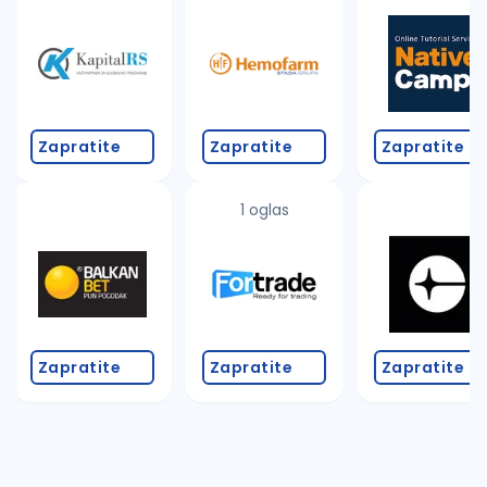
Takođe možete da:
proverite pravopisne greške (koristite č, ć, š, đ, ž,
povećajte radijus za odabrani grad
promenite odabrane filtere pretrage
Zapratite
Zapratite
Zapratite
1 oglas
Zapratite
Zapratite
Zapratite