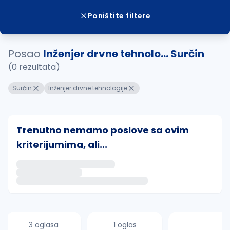
Poništite filtere
Posao
Inženjer drvne tehnolo... Surčin
(0 rezultata)
Surčin
Inženjer drvne tehnologije
Trenutno nemamo poslove sa ovim
kriterijumima, ali...
Ako sačuvate ovu pretragu, obavestićemo vas putem 
uvajte pretragu
3 oglasa
1 oglas