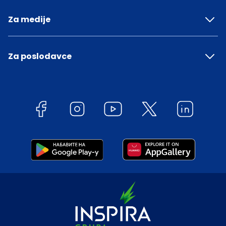
Za medije
Za poslodavce