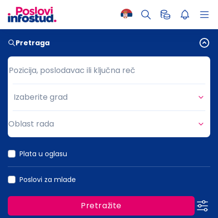
Pretraga
Pozicija, poslodavac ili ključna reč
Pozicija, poslodavac ili ključna reč
Izaberite grad
Grad
Oblast rada
Oblast rada
Plata u oglasu
Poslovi za mlade
Pretražite