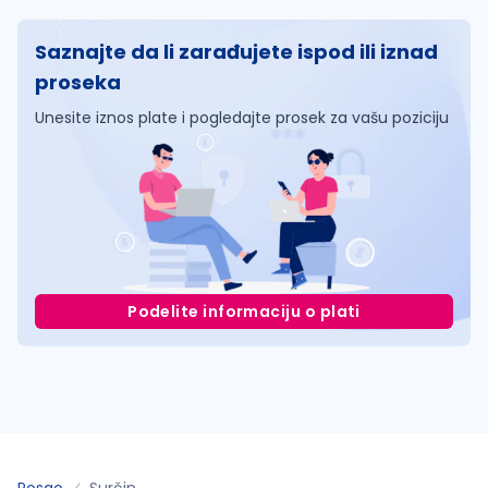
Saznajte da li zarađujete ispod ili iznad
proseka
Unesite iznos plate i pogledajte prosek za vašu poziciju
Podelite informaciju o plati
Posao
Surčin