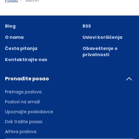
Blog
RSS
O nama
Uslovi korišćenja
Česta pitanja
Obaveštenje o
privatnosti
Kontaktirajte nas
Pronađite posao
Pretraga poslova
Poslovi na email
Upoznajte poslodavce
Dok tražite posao
Arhiva poslova