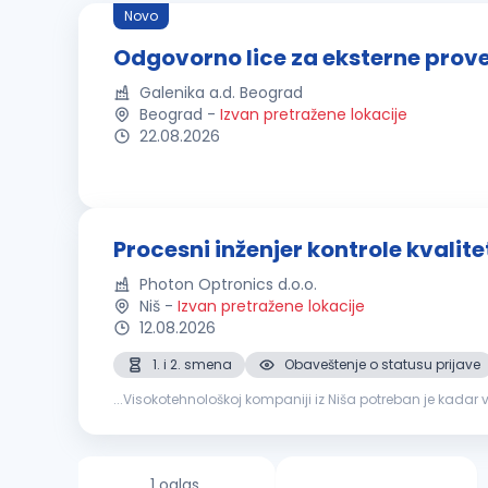
Novo
Odgovorno lice za eksterne prover
Galenika a.d. Beograd
Beograd
-
Izvan pretražene lokacije
22.08.2026
Procesni inženjer kontrole kvalite
Photon Optronics d.o.o.
Niš
-
Izvan pretražene lokacije
12.08.2026
1. i 2. smena
Obaveštenje o statusu prijave
...Visokotehnološkoj kompaniji iz Niša potreban je kadar visok
sektoru
kontrole
kvaliteta
sa timom od 5 ljudi, Organiz
1 oglas