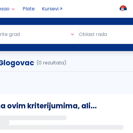
osao
Plate
Kursevi
Oblast rada
rite grad
Oblast rada
. Glogovac
(0 rezultata)
ovim kriterijumima, ali...
s putem email-a kada se pojave novi poslovi.