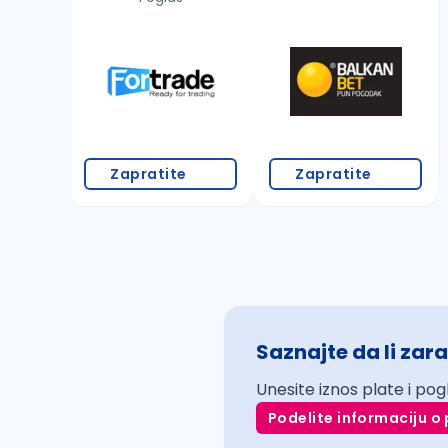
Zapratite
Zapratite
Saznajte da li zara
Unesite iznos plate i pog
Podelite informaciju o 