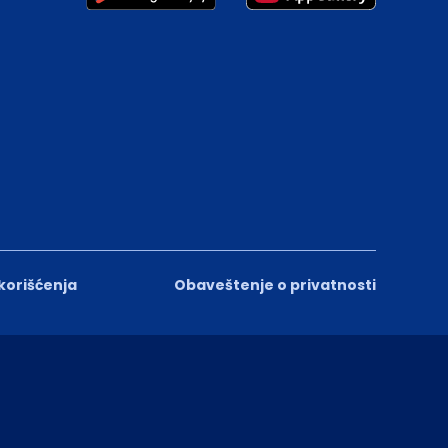
 korišćenja
Obaveštenje o privatnosti