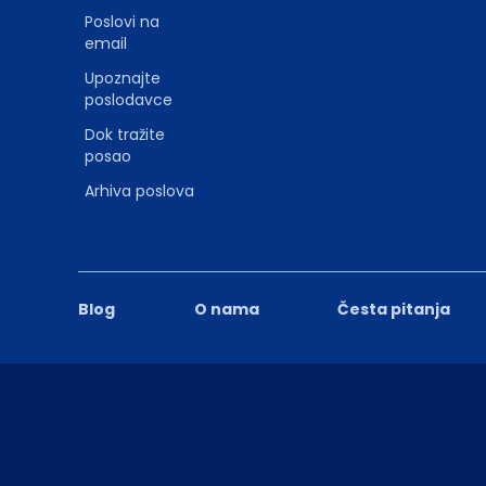
Poslovi na
email
Upoznajte
poslodavce
Dok tražite
posao
Arhiva poslova
Blog
O nama
Česta pitanja