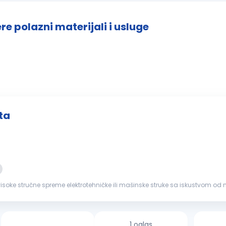
e polazni materijali i usluge
ta
e stručne spreme elektrotehničke ili mašinske struke sa iskustvom od minimum 5 go
acija...
1 oglas