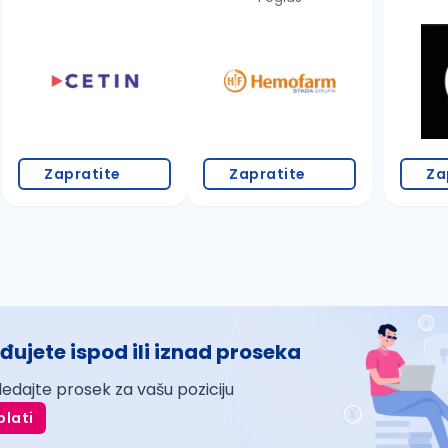
Zapratite
Zapratite
Za
đujete ispod ili iznad proseka
ledajte prosek za vašu poziciju
plati