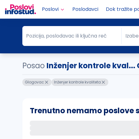
Poslovi
Poslodavci
Dok tražite p
Pozicija, poslodavac ili ključna reč
Izabe
Pozicija, poslodavac ili ključna reč
Grad
Posao
Inženjer kontrole kval..
Glogovac
Inženjer kontrole kvaliteta
Trenutno nemamo poslove sa 
Ako sačuvate ovu pretragu, obavestićemo va