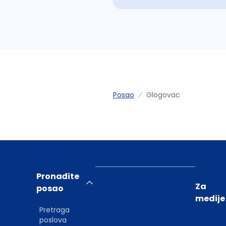
Posao
Glogovac
Pronađite
Za
posao
medije
Pretraga
poslova