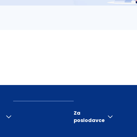
Za
poslodavce