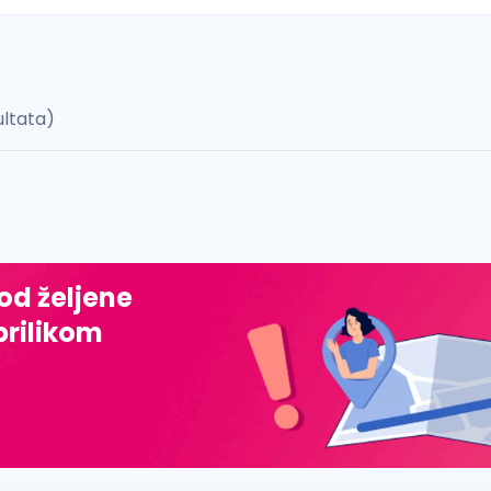
ultata)
 š, đ, ž, dž)
 od željene
prilikom