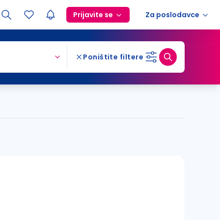
Prijavite se
Za poslodavce
Poništite filtere