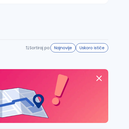
Sortiraj po:
Najnovije
Uskoro ističe