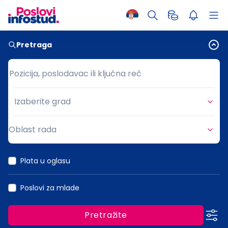
Pretraga
Pozicija, poslodavac ili ključna reč
Pozicija, poslodavac ili ključna reč
Izaberite grad
Grad
Oblast rada
Oblast rada
Plata u oglasu
Poslovi za mlade
Pretražite