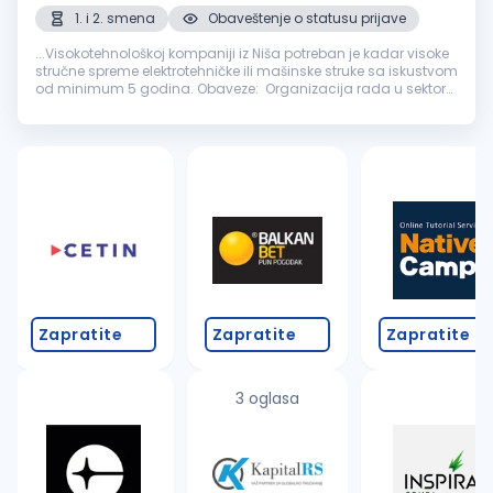
1. i 2. smena
Obaveštenje o statusu prijave
...Visokotehnološkoj kompaniji iz Niša potreban je kadar visoke
stručne spreme elektrotehničke ili mašinske struke sa iskustvom
od minimum 5 godina. Obaveze: Organizacija rada u sektoru
kontrole
kvaliteta
sa timom od 5 ljudi, Organizacija...
Zapratite
Zapratite
Zapratite
3 oglasa