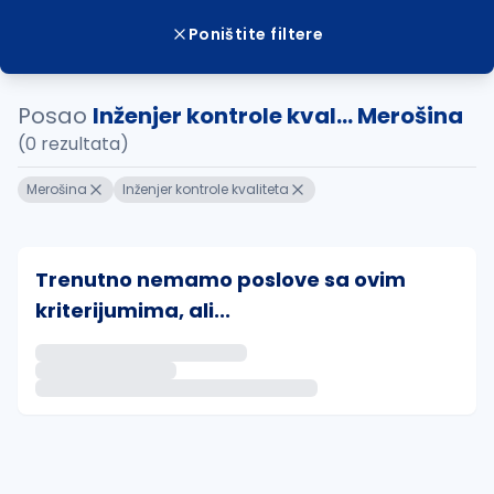
Poništite filtere
Posao
Inženjer kontrole kval... Merošina
(0 rezultata)
Merošina
Inženjer kontrole kvaliteta
Trenutno nemamo poslove sa ovim
kriterijumima, ali...
Ako sačuvate ovu pretragu, obavestićemo vas putem 
uvajte pretragu