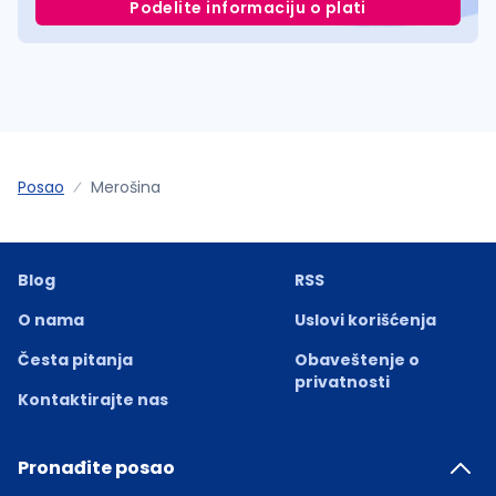
Podelite informaciju o plati
Posao
Merošina
Blog
RSS
O nama
Uslovi korišćenja
Česta pitanja
Obaveštenje o
privatnosti
Kontaktirajte nas
Pronađite posao