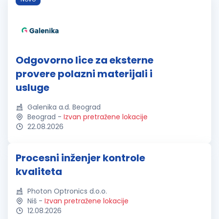
Odgovorno lice za eksterne
provere polazni materijali i
usluge
Galenika a.d. Beograd
Beograd
-
Izvan pretražene lokacije
22.08.2026
Procesni inženjer kontrole
kvaliteta
Photon Optronics d.o.o.
Niš
-
Izvan pretražene lokacije
12.08.2026