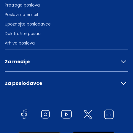
Pretraga poslova
Poslovi na email
Upoznajte poslodavce
Dok tražite posao
Arhiva poslova
Za medije
Za poslodavce