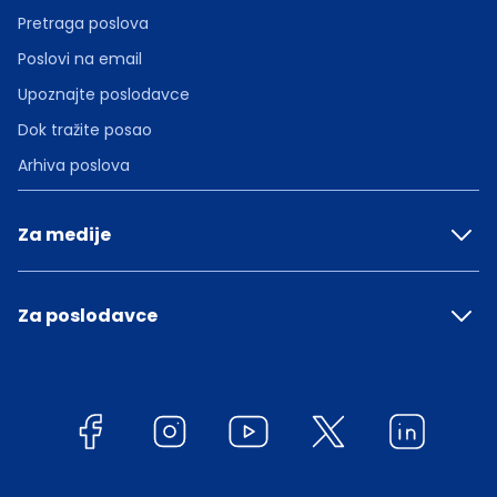
Pretraga poslova
Poslovi na email
Upoznajte poslodavce
Dok tražite posao
Arhiva poslova
Za medije
Za poslodavce