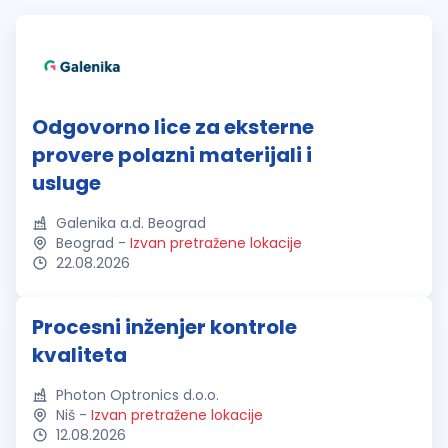
Odgovorno lice za eksterne
provere polazni materijali i
usluge
Galenika a.d. Beograd
Beograd
-
Izvan pretražene lokacije
22.08.2026
Procesni inženjer kontrole
kvaliteta
Photon Optronics d.o.o.
Niš
-
Izvan pretražene lokacije
12.08.2026