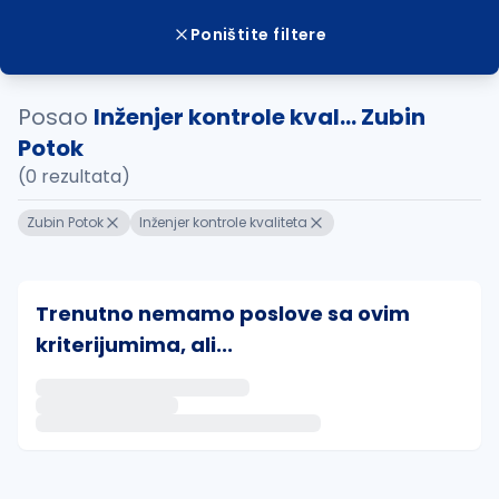
Poništite filtere
Posao
Inženjer kontrole kval... Zubin
Potok
(0 rezultata)
Zubin Potok
Inženjer kontrole kvaliteta
Trenutno nemamo poslove sa ovim
kriterijumima, ali...
Ako sačuvate ovu pretragu, obavestićemo vas putem 