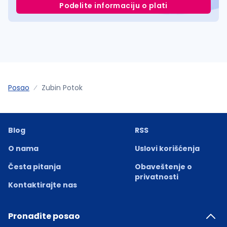
Podelite informaciju o plati
Posao
Zubin Potok
Blog
RSS
O nama
Uslovi korišćenja
Česta pitanja
Obaveštenje o
privatnosti
Kontaktirajte nas
Pronađite posao