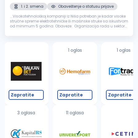
1. i 2. smena
Obaveštenje o statusu prijave
...Visokotehnološkoj kompaniji iz Niša potreban je kadar visoke
stručne spreme elektrotehničke ili mašinske struke sa iskustvom
od minimum 5 godina. Obaveze: Organizacija rada u sektoru
kontrole
kvaliteta
sa timom od 5 ljudi, Organizacija...
1 oglas
1 oglas
Zapratite
Zapratite
Zapratite
3 oglasa
11 oglasa