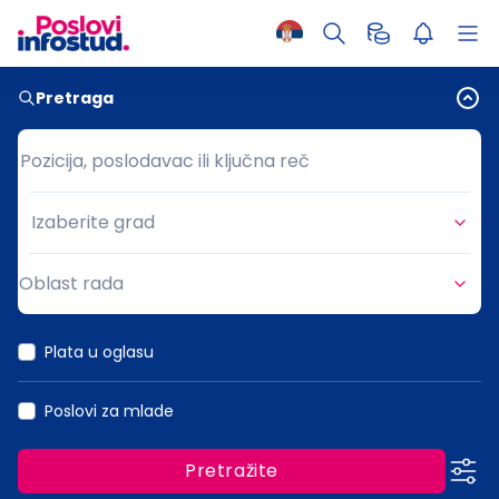
Pretraga
Pozicija, poslodavac ili ključna reč
Pozicija, poslodavac ili ključna reč
Izaberite grad
Grad
Oblast rada
Oblast rada
Plata u oglasu
Poslovi za mlade
Pretražite