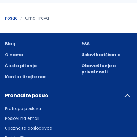
Posao
Crna Trava
Blog
RSS
O nama
Uslovi korišćenja
Česta pitanja
Obaveštenje o
privatnosti
Kontaktirajte nas
Pronađite posao
Pretraga poslova
Poslovi na email
Upoznajte poslodavce