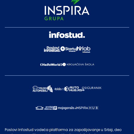
Poslovi Infostud vodeća platforma za zapošljavanje u Srbiji, deo