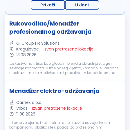
Prikaži
Ukloni
Rukovodilac/Menadžer
profesionalnog održavanja
Gi Group HR Solutions
Kragujevac
-
Izvan pretražene lokacije
13.08.2026
...iskustva na tržištu kao globalni brend u oblasti pretrage i
selekcije kandidata. U ime našeg klijenta, kompanije Stellantis,
u potrazi smo za motivisanim i proaktivnim kandidatom na
poziciji: Rukovodilac/Menadžer profesionalnog
održavanja
.
Lokacija...
Menadžer elektro-održavanja
Carnex d.o.o.
Vrbas
-
Izvan pretražene lokacije
11.08.2026
...kome verujemo i koji stalno raste i razvija se zajedno sa
kompanijom. Ukoliko ste u potrazi za profesionalnim