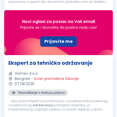
izazovima, a uporni ste i dinamični, pridružite nam se. Našem
stručnom timu
Održavanja
u okviru Industrije mesa potreban
je: Menadžer...
Novi oglasi za posao na Vaš email
Prijavite se i dozvolite da poslovi nađu vas!
Prijavite me
Ekspert za tehničko održavanje
Gomex d.o.o.
Beograd
-
Izvan pretražene lokacije
07.08.2026
Obaveštenje o statusu prijave
...Opis posla Priprema, koordinacija i izvođenje radova tekućeg
i investicionog
održavanja
postojećih objekata, uz
implementaciju najboljih rešenja za zadati objekat, u okviru
odobrenog budžeta za tekuće i investiciono održavanje, a u