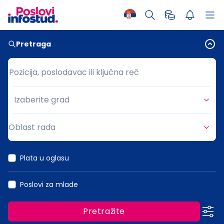
Pretraga
Pozicija, poslodavac ili ključna reč
Pozicija, poslodavac ili ključna reč
Izaberite grad
Grad
Oblast rada
Oblast rada
Plata u oglasu
Poslovi za mlade
Pretražite