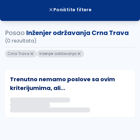
Poništite filtere
Posao
Inženjer održavanja Crna Trava
(0 rezultata)
Crna Trava
Inženjer održavanja
Trenutno nemamo poslove sa ovim
kriterijumima, ali...
Ako sačuvate ovu pretragu, obavestićemo vas putem 
uvajte pretragu