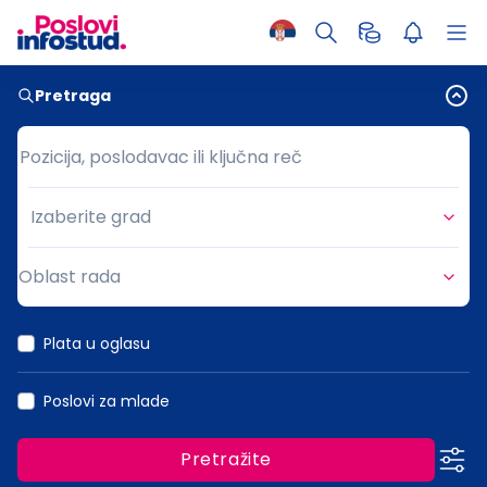
Pretraga
Pozicija, poslodavac ili ključna reč
Pozicija, poslodavac ili ključna reč
Izaberite grad
Grad
Oblast rada
Oblast rada
Plata u oglasu
Poslovi za mlade
Pretražite