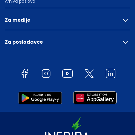
Arhiva poslova
Za medije
Za poslodavce