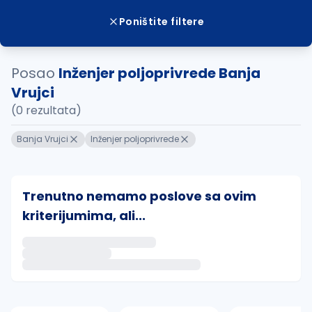
Poništite filtere
Posao
Inženjer poljoprivrede Banja
Vrujci
(0 rezultata)
Banja Vrujci
Inženjer poljoprivrede
Trenutno nemamo poslove sa ovim
kriterijumima, ali...
Ako sačuvate ovu pretragu, obavestićemo vas putem 