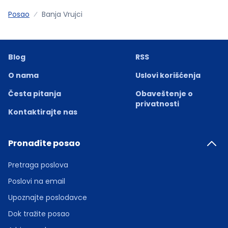
Posao
Banja Vrujci
Blog
RSS
O nama
Uslovi korišćenja
Česta pitanja
Obaveštenje o
privatnosti
Kontaktirajte nas
Pronađite posao
Pretraga poslova
Poslovi na email
Upoznajte poslodavce
Dok tražite posao