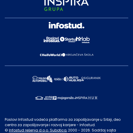
Poslovi Infostud vodeća platforma za zapošljavanje u Srbiji, deo
centra za zapošljavanje i razvoj karijere - Infostud.
©
Infostud rešenja d.o.o. Subotica
, 2000 -
2026
. Sadržaj sajta