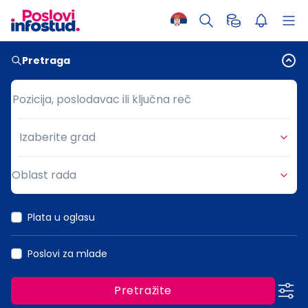
Pretraga
Pozicija, poslodavac ili ključna reč
Pozicija, poslodavac ili ključna reč
Izaberite grad
Grad
Oblast rada
Oblast rada
Plata u oglasu
Poslovi za mlade
Pretražite