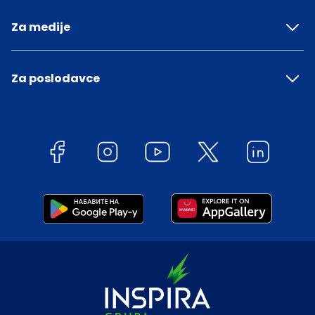
Za medije
Za poslodavce