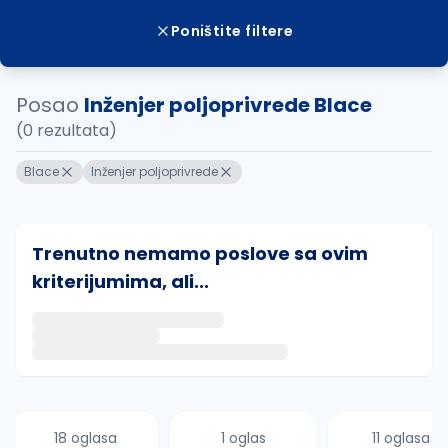
Poništite filtere
Posao
Inženjer poljoprivrede Blace
(0 rezultata)
Blace
Inženjer poljoprivrede
Trenutno nemamo poslove sa ovim
kriterijumima, ali...
Ako sačuvate ovu pretragu, obavestićemo vas putem 
uvajte pretragu
18 oglasa
1 oglas
11 oglasa