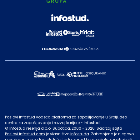
Poslovi Infostud vodeća platforma za zapošljavanje u Srbiji, deo
centra za zapošljavanje i razvoj karijere - Infostud.
©
Infostud rešenja d.o.o. Subotica
, 2000 -
2026
. Sadržaj sajta
Poslovi.infostud.com
je vlasništvo
Infostuda
. Zabranjeno je njegovo
preuzimanje bez dozvole
Infostuda
, zarad komercijalne upotrebe ili