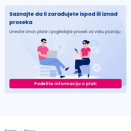
Saznajte da li zarađujete ispod ili iznad
proseka
Unesite iznos plate i pogledajte prosek za vašu poziciju
Podelite informaciju o plati
Posao
Blace