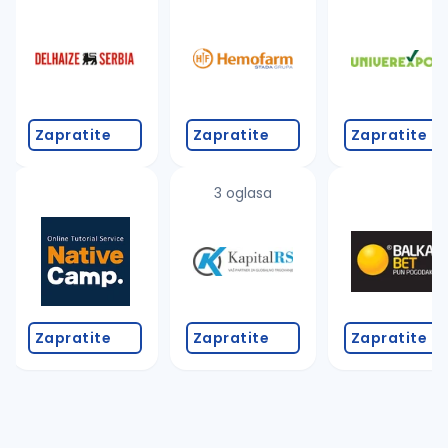
Takođe možete da:
proverite pravopisne greške (koristite č, ć, š, đ, ž,
povećajte radijus za odabrani grad
promenite odabrane filtere pretrage
Zapratite
Zapratite
Zapratite
3 oglasa
Zapratite
Zapratite
Zapratite