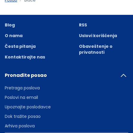
Blog
RSS
O nama
Uslovi korišćenja
Česta pitanja
Obaveštenje o
privatnosti
Kontaktirajte nas
Pronađite posao
Pretraga poslova
Poslovi na email
Upoznajte poslodavce
Dok tražite posao
Arhiva poslova