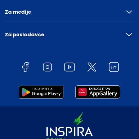
Za medije
Za poslodavce