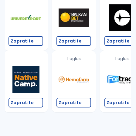
Takođe možete da:
proverite pravopisne greške (koristite č, ć, š, đ, ž,
povećajte radijus za odabrani grad
promenite odabrane filtere pretrage
Zapratite
Zapratite
Zapratite
1 oglas
1 oglas
Zapratite
Zapratite
Zapratite