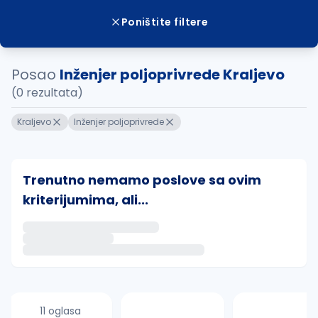
Poništite filtere
Posao
Inženjer poljoprivrede Kraljevo
(0 rezultata)
Kraljevo
Inženjer poljoprivrede
Trenutno nemamo poslove sa ovim
kriterijumima, ali...
Ako sačuvate ovu pretragu, obavestićemo vas putem 
uvajte pretragu
11 oglasa