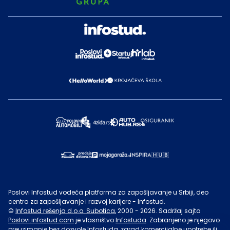
Poslovi Infostud vodeća platforma za zapošljavanje u Srbiji, deo
centra za zapošljavanje i razvoj karijere - Infostud.
©
Infostud rešenja d.o.o. Subotica
, 2000 -
2026
. Sadržaj sajta
Poslovi.infostud.com
je vlasništvo
Infostuda
. Zabranjeno je njegovo
preuzimanje bez dozvole
Infostuda
, zarad komercijalne upotrebe ili