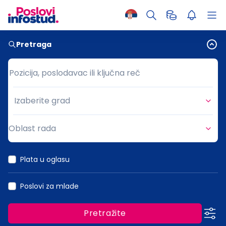
Pretraga
Pozicija, poslodavac ili ključna reč
Pozicija, poslodavac ili ključna reč
Izaberite grad
Grad
Oblast rada
Oblast rada
Plata u oglasu
Poslovi za mlade
Pretražite