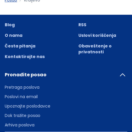
Blog
RSS
O nama
Uslovi korišćenja
Česta pitanja
Obaveštenje o
privatnosti
Kontaktirajte nas
Pronađite posao
Pretraga poslova
Poslovi na email
Upoznajte poslodavce
Dok tražite posao
Arhiva poslova