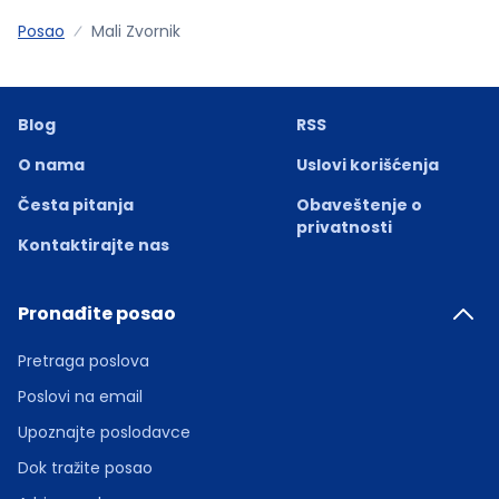
Posao
Mali Zvornik
Blog
RSS
O nama
Uslovi korišćenja
Česta pitanja
Obaveštenje o
privatnosti
Kontaktirajte nas
Pronađite posao
Pretraga poslova
Poslovi na email
Upoznajte poslodavce
Dok tražite posao