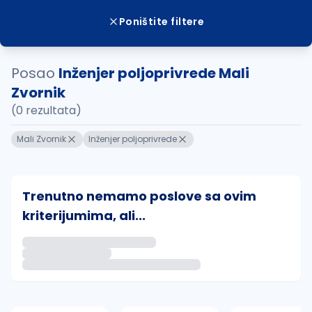
Poništite filtere
Posao
Inženjer poljoprivrede Mali
Zvornik
(0 rezultata)
Mali Zvornik
Inženjer poljoprivrede
Trenutno nemamo poslove sa ovim
kriterijumima, ali...
Ako sačuvate ovu pretragu, obavestićemo vas putem 