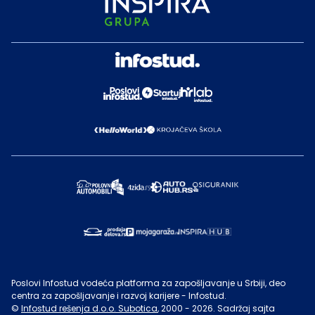
Poslovi Infostud vodeća platforma za zapošljavanje u Srbiji, deo
centra za zapošljavanje i razvoj karijere - Infostud.
©
Infostud rešenja d.o.o. Subotica
, 2000 -
2026
. Sadržaj sajta