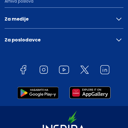
Arhiva poslova
Za medije
Za poslodavce