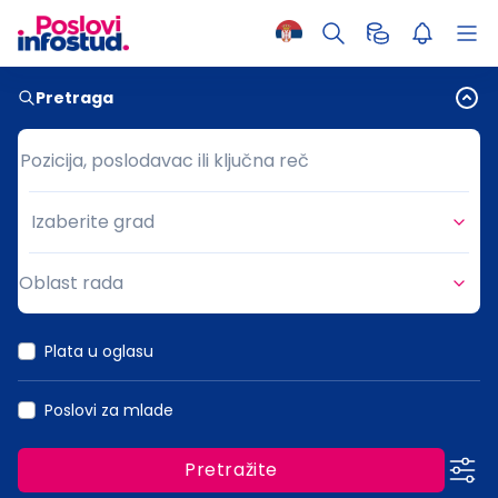
Pretraga
Pozicija, poslodavac ili ključna reč
Pozicija, poslodavac ili ključna reč
Izaberite grad
Grad
Oblast rada
Oblast rada
Plata u oglasu
Poslovi za mlade
Pretražite