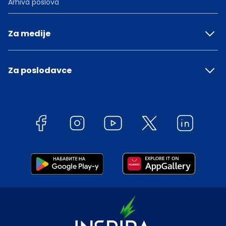
Arhiva poslova
Za medije
Za poslodavce