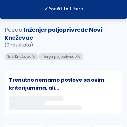
Poništite filtere
Posao
Inženjer poljoprivrede Novi
Kneževac
(0 rezultata)
Novi Kneževac
Inženjer poljoprivrede
Trenutno nemamo poslove sa ovim
kriterijumima, ali...
Ako sačuvate ovu pretragu, obavestićemo vas putem 