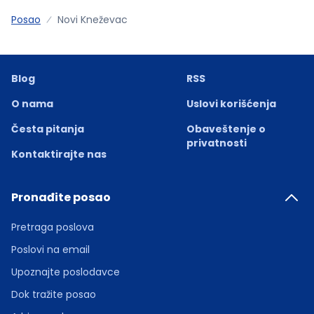
Posao
Novi Kneževac
Blog
RSS
O nama
Uslovi korišćenja
Česta pitanja
Obaveštenje o
privatnosti
Kontaktirajte nas
Pronađite posao
Pretraga poslova
Poslovi na email
Upoznajte poslodavce
Dok tražite posao