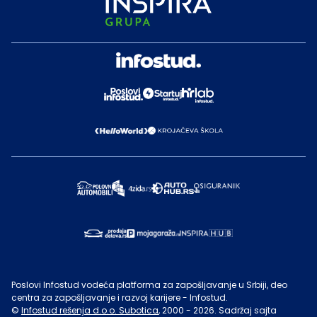
Poslovi Infostud vodeća platforma za zapošljavanje u Srbiji, deo
centra za zapošljavanje i razvoj karijere - Infostud.
©
Infostud rešenja d.o.o. Subotica
, 2000 -
2026
. Sadržaj sajta