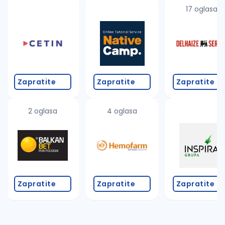
uvajte pretragu
17 oglasa
Takođe možete da:
proverite pravopisne greške (koristite č, ć, š, đ, ž,
povećajte radijus za odabrani grad
promenite odabrane filtere pretrage
Zapratite
Zapratite
Zapratite
2 oglasa
4 oglasa
Zapratite
Zapratite
Zapratite