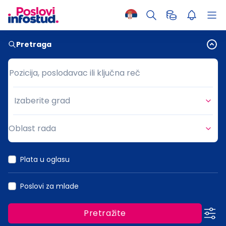
Pretraga
Pozicija, poslodavac ili ključna reč
Pozicija, poslodavac ili ključna reč
Izaberite grad
Grad
Oblast rada
Oblast rada
Plata u oglasu
Poslovi za mlade
Pretražite