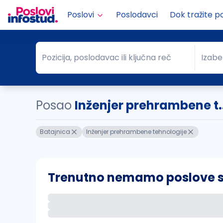
Poslovi
Poslodavci
Dok tražite p
Pozicija, poslodavac ili ključna reč
Izabe
Pozicija, poslodavac ili ključna reč
Grad
Posao
Inženjer prehrambene t.
Batajnica
Inženjer prehrambene tehnologije
Trenutno nemamo poslove sa 
Ako sačuvate ovu pretragu, obavestićemo va