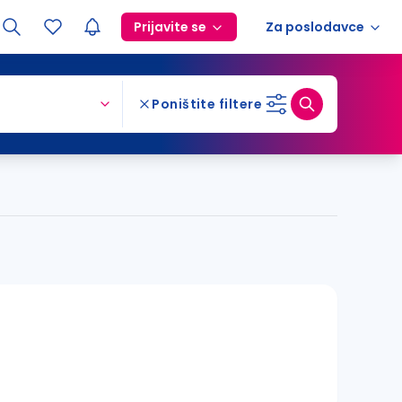
Prijavite se
Za poslodavce
Poništite filtere