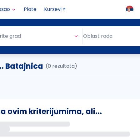
osao
Plate
Kursevi
Oblast rada
rite grad
Oblast rada
.. Batajnica
(0 rezultata)
ovim kriterijumima, ali...
s putem email-a kada se pojave novi poslovi.