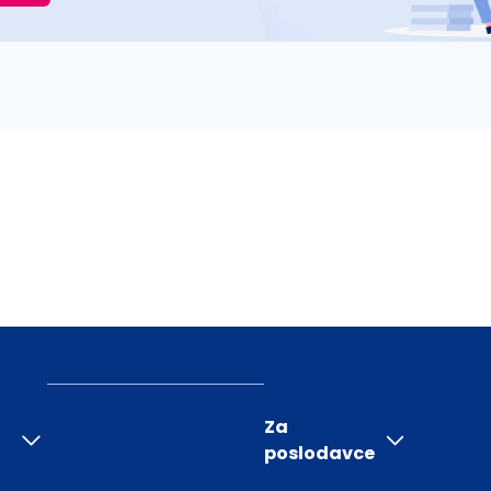
Za
poslodavce