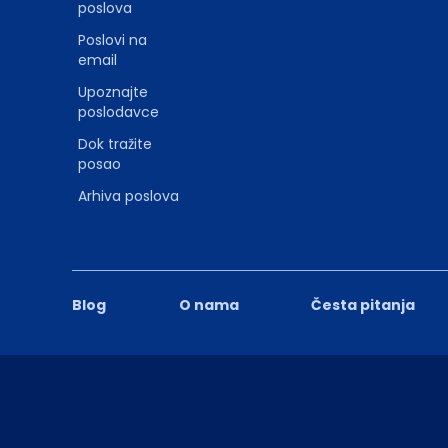
poslova
Poslovi na
email
Upoznajte
poslodavce
Dok tražite
posao
Arhiva poslova
Blog
O nama
Česta pitanja