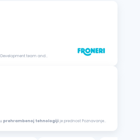
uct Development team and
 u
prehrambenoj
tehnologiji
je prednost Poznavanje