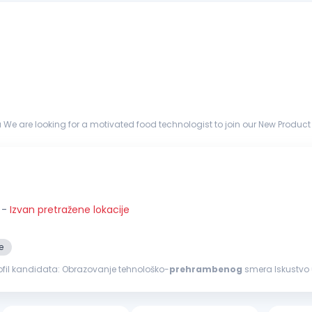
a We are looking for a motivated food technologist to join our New Prod
us improvement of ice cream products. This ro...
-
Izvan pretražene lokacije
e
...Propisivanje i praćenje sprovođenja korektivnih mera Profil kandidata: Obrazovanje tehnološko-
prehrambenog
smera Iskustvo
ategorije (aktivan vozač)...