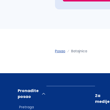
Posao
Batajnica
Pronađite
Za
posao
medije
Pretraga