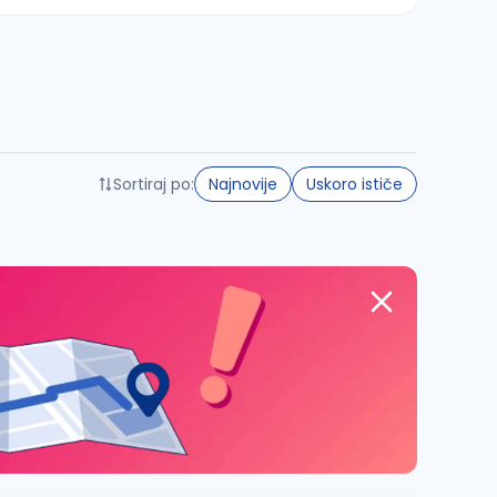
Sortiraj po:
Najnovije
Uskoro ističe