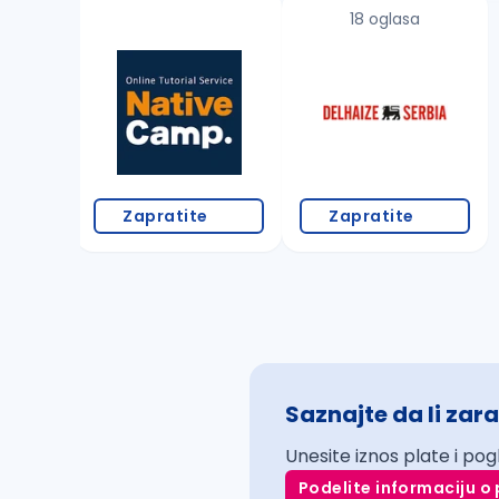
18 oglasa
Zapratite
Zapratite
Saznajte da li zara
Unesite iznos plate i pog
Podelite informaciju o 