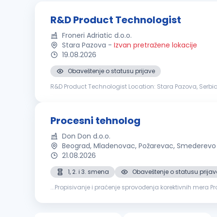
R&D Product Technologist
Froneri Adriatic d.o.o.
Stara Pazova
-
Izvan pretražene lokacije
19.08.2026
Obaveštenje o statusu prijave
R&D Product Technologist Location: Stara Pazova, Serbi
support the development, industrialization and continuo
Procesni tehnolog
Don Don d.o.o.
Beograd, Mladenovac, Požarevac, Smederevo
21.08.2026
1, 2. i 3. smena
Obaveštenje o statusu prijav
engleskog jezika (minimum B2 nivo) Vozačka dozvola B k