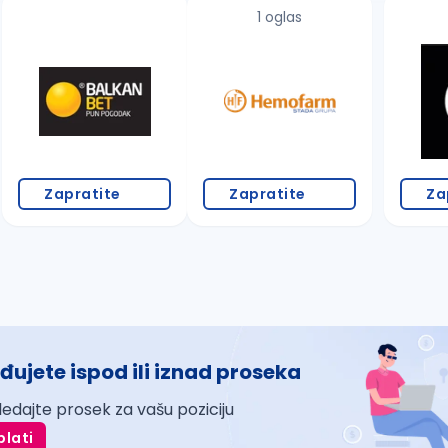
1 oglas
Zapratite
Zapratite
Za
đujete ispod ili iznad proseka
ledajte prosek za vašu poziciju
plati