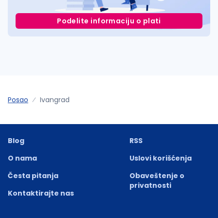
Podelite informaciju o plati
Posao
Ivangrad
Blog
RSS
O nama
Uslovi korišćenja
Česta pitanja
Obaveštenje o
privatnosti
Kontaktirajte nas