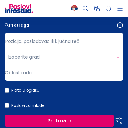
Pretraga
Pozicija, poslodavac ili ključna reč
Pozicija, poslodavac ili ključna reč
Izaberite grad
Grad
Oblast rada
Oblast rada
Plata u oglasu
Poslovi za mlade
Pretražite