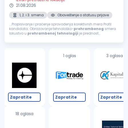
21.08.2026
1, 2. i 3. smena
Obaveštenje o statusu prijave
...Propisivanje i praćenje sprovođenja korektivnih mera Profil
kandidata: Obrazovanje tehnološko-
prehrambenog
smera
Iskustvo u
prehrambenoj
tehnologiji
je prednost
Poznavanje engleskog jezika (minimum B2 nivo) Vozačka
dozvola B kategorije (aktivan vozač)...
1 oglas
3 oglasa
Zapratite
Zapratite
Zapratite
18 oglasa