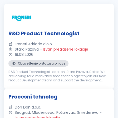
R&D Product Technologist
Froneri Adriatic d.o.o.
Stara Pazova
-
Izvan pretražene lokacije
19.08.2026
Obaveštenje o statusu prijave
R&D Product Technologist Location: Stara Pazova, Serbia We
are looking for a motivated food technologist to join our New
Product Development team and support the development,
industrialization and continuous improvement of ice cream
products. This ro...
Procesni tehnolog
Don Don d.o.o.
Beograd, Mladenovac, Požarevac, Smederevo
-
Izvan pretražene lokacije