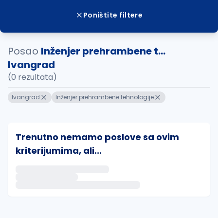
Poništite filtere
Posao
Inženjer prehrambene t...
Ivangrad
(0 rezultata)
Ivangrad
Inženjer prehrambene tehnologije
Trenutno nemamo poslove sa ovim
kriterijumima, ali...
Ako sačuvate ovu pretragu, obavestićemo vas putem 