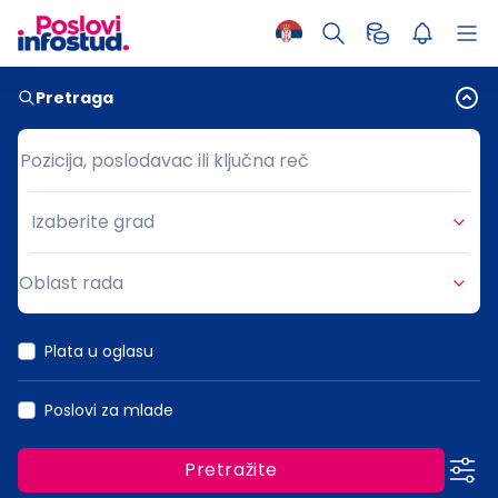
Pretraga
Pozicija, poslodavac ili ključna reč
Pozicija, poslodavac ili ključna reč
Izaberite grad
Grad
Oblast rada
Oblast rada
Plata u oglasu
Poslovi za mlade
Pretražite