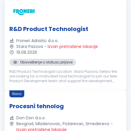
R&D Product Technologist
Froneri Adriatic d.o.o.
Stara Pazova
-
Izvan pretražene lokacije
19.08.2026
Obaveštenje o statusu prijave
R&D Product Technologist Location: Stara Pazova, Serbia We
are looking for a motivated food technologist to join our New
Product Development team and support the development,
industrialization and continuous improvement of ice cream
products. This ro...
Novo
Procesni tehnolog
Don Don d.o.o.
Beograd, Mladenovac, Požarevac, Smederevo
-
Izvan pretražene lokacije