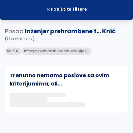
Poništite filtere
Posao
Inženjer prehrambene t... Knić
(0 rezultata)
Knić
Inženjer prehrambene tehnologije
Trenutno nemamo poslove sa ovim
kriterijumima, ali...
Ako sačuvate ovu pretragu, obavestićemo vas putem 
uvajte pretragu