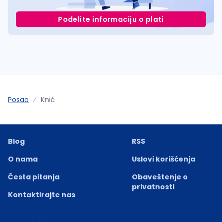
Podelite informaciju o plati
Posao
Knić
Blog
RSS
O nama
Uslovi korišćenja
Česta pitanja
Obaveštenje o
privatnosti
Kontaktirajte nas