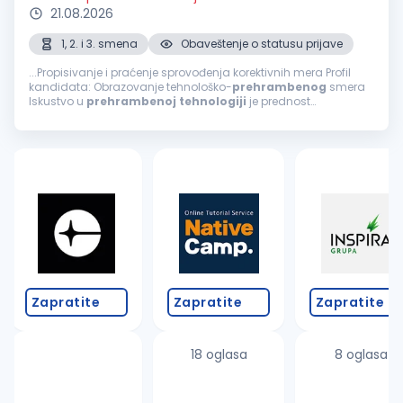
21.08.2026
1, 2. i 3. smena
Obaveštenje o statusu prijave
...Propisivanje i praćenje sprovođenja korektivnih mera Profil
kandidata: Obrazovanje tehnološko-
prehrambenog
smera
Iskustvo u
prehrambenoj
tehnologiji
je prednost
Poznavanje engleskog jezika (minimum B2 nivo) Vozačka
dozvola B kategorije (aktivan vozač)...
Zapratite
Zapratite
Zapratite
18 oglasa
8 oglasa