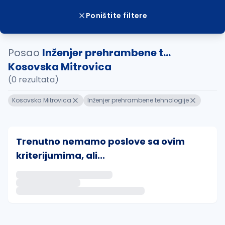
Poništite filtere
Posao
Inženjer prehrambene t...
Kosovska Mitrovica
(0 rezultata)
Kosovska Mitrovica
Inženjer prehrambene tehnologije
Trenutno nemamo poslove sa ovim
kriterijumima, ali...
Ako sačuvate ovu pretragu, obavestićemo vas putem 