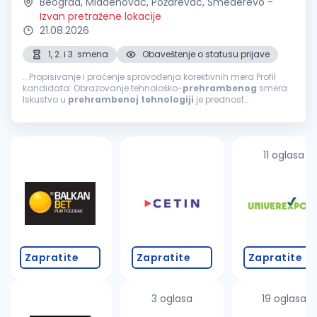
Beograd, Mladenovac, Požarevac, Smederevo
-
Izvan pretražene lokacije
21.08.2026
1, 2. i 3. smena
Obaveštenje o statusu prijave
...Propisivanje i praćenje sprovođenja korektivnih mera Profil
kandidata: Obrazovanje tehnološko-
prehrambenog
smera
Iskustvo u
prehrambenoj
tehnologiji
je prednost
Poznavanje engleskog jezika (minimum B2 nivo) Vozačka
dozvola B kategorije (aktivan vozač)...
11 oglasa
Zapratite
Zapratite
Zapratite
3 oglasa
19 oglasa