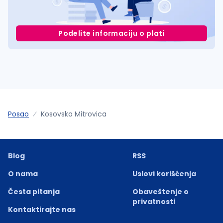
Podelite informaciju o plati
Posao
Kosovska Mitrovica
Blog
RSS
O nama
Uslovi korišćenja
Česta pitanja
Obaveštenje o
privatnosti
Kontaktirajte nas