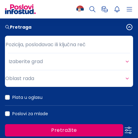
Pretraga
Pozicija, poslodavac ili ključna reč
Pozicija, poslodavac ili ključna reč
Izaberite grad
Grad
Oblast rada
Oblast rada
Plata u oglasu
Poslovi za mlade
Pretražite