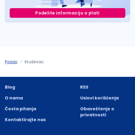
Podelite informaciju o plati
Posao
Kruševac
Blog
RSS
O nama
Uslovi korišćenja
Česta pitanja
Obaveštenje o
privatnosti
Kontaktirajte nas