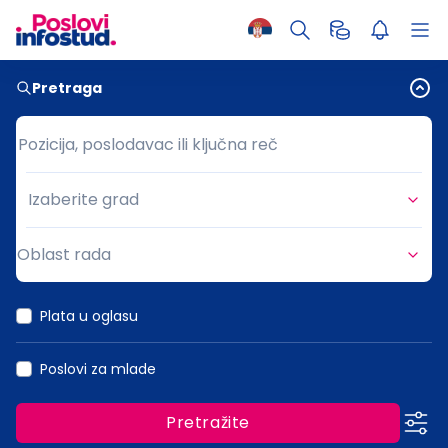
Pretraga
Pozicija, poslodavac ili ključna reč
Pozicija, poslodavac ili ključna reč
Izaberite grad
Grad
Oblast rada
Oblast rada
Plata u oglasu
Poslovi za mlade
Pretražite