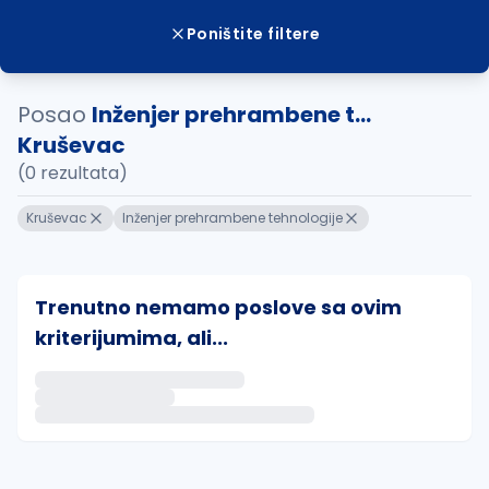
Poništite filtere
Posao
Inženjer prehrambene t...
Kruševac
(0 rezultata)
Kruševac
Inženjer prehrambene tehnologije
Trenutno nemamo poslove sa ovim
kriterijumima, ali...
Ako sačuvate ovu pretragu, obavestićemo vas putem 