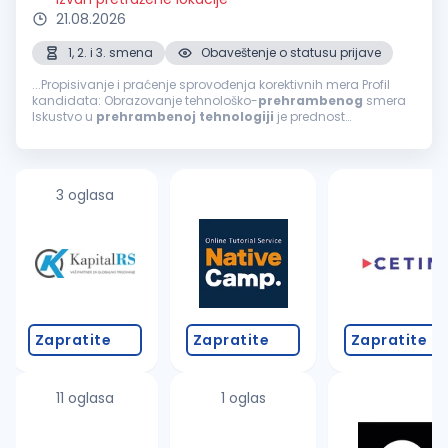
21.08.2026
1, 2. i 3. smena
Obaveštenje o statusu prijave
...Propisivanje i praćenje sprovođenja korektivnih mera Profil
kandidata: Obrazovanje tehnološko-
prehrambenog
smera
Iskustvo u
prehrambenoj
tehnologiji
je prednost
Poznavanje engleskog jezika (minimum B2 nivo) Vozačka
dozvola B kategorije (aktivan vozač)...
3 oglasa
Zapratite
Zapratite
Zapratite
11 oglasa
1 oglas