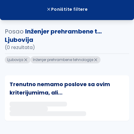
Poništite filtere
Posao
Inženjer prehrambene t...
Ljubovija
(0 rezultata)
Ljubovija
Inženjer prehrambene tehnologije
Trenutno nemamo poslove sa ovim
kriterijumima, ali...
Ako sačuvate ovu pretragu, obavestićemo vas putem 