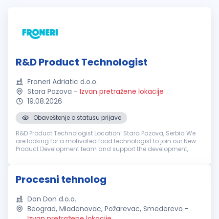
R&D Product Technologist
Froneri Adriatic d.o.o.
Stara Pazova
-
Izvan pretražene lokacije
19.08.2026
Obaveštenje o statusu prijave
R&D Product Technologist Location: Stara Pazova, Serbia We
are looking for a motivated food technologist to join our New
Product Development team and support the development,
industrialization and continuous improvement of ice cream
products. This ro...
Procesni tehnolog
Don Don d.o.o.
Beograd, Mladenovac, Požarevac, Smederevo
-
Izvan pretražene lokacije