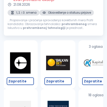
21.08.2026
1, 2. i 3. smena
Obaveštenje o statusu prijave
...Propisivanje i praćenje sprovođenja korektivnih mera Profil
kandidata: Obrazovanje tehnološko-
prehrambenog
smera
Iskustvo u
prehrambenoj
tehnologiji
je prednost
Poznavanje engleskog jezika (minimum B2 nivo) Vozačka
dozvola B kategorije (aktivan vozač)...
3 oglasa
Zapratite
Zapratite
Zapratite
18 oglasa