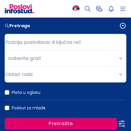
Pretraga
Pozicija, poslodavac ili ključna reč
Pozicija, poslodavac ili ključna reč
Izaberite grad
Grad
Oblast rada
Oblast rada
Plata u oglasu
Poslovi za mlade
Pretražite