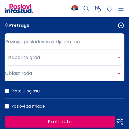
Pretraga
Pozicija, poslodavac ili ključna reč
Pozicija, poslodavac ili ključna reč
Izaberite grad
Grad
Oblast rada
Oblast rada
Plata u oglasu
Poslovi za mlade
Pretražite