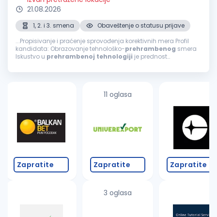
21.08.2026
1, 2. i 3. smena
Obaveštenje o statusu prijave
...Propisivanje i praćenje sprovođenja korektivnih mera Profil
kandidata: Obrazovanje tehnološko-
prehrambenog
smera
Iskustvo u
prehrambenoj
tehnologiji
je prednost
Poznavanje engleskog jezika (minimum B2 nivo) Vozačka
dozvola B kategorije (aktivan vozač)...
11 oglasa
Zapratite
Zapratite
Zapratite
3 oglasa