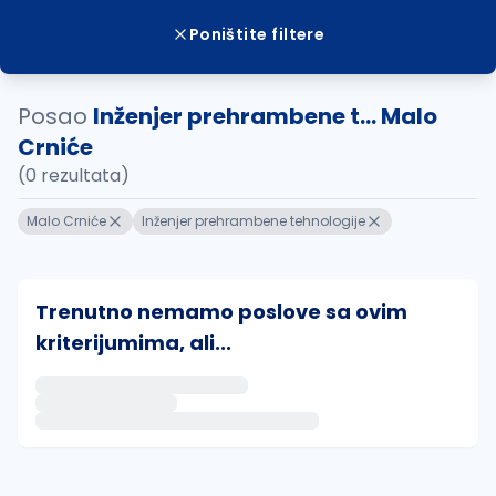
Poništite filtere
Posao
Inženjer prehrambene t... Malo
Crniće
(0 rezultata)
Malo Crniće
Inženjer prehrambene tehnologije
Trenutno nemamo poslove sa ovim
kriterijumima, ali...
Ako sačuvate ovu pretragu, obavestićemo vas putem 