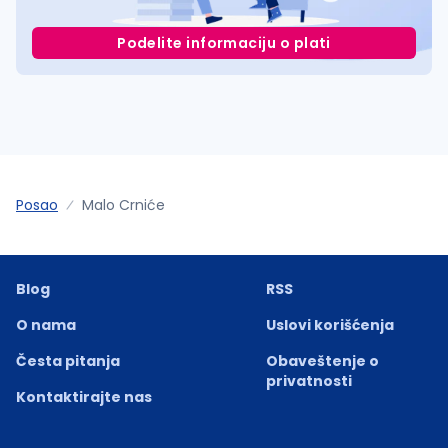
Podelite informaciju o plati
Posao
Malo Crniće
Blog
RSS
O nama
Uslovi korišćenja
Česta pitanja
Obaveštenje o
privatnosti
Kontaktirajte nas