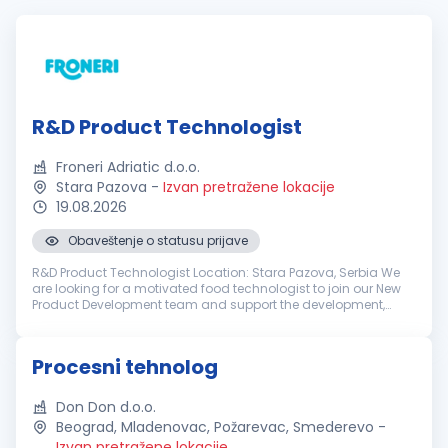
R&D Product Technologist
Froneri Adriatic d.o.o.
Stara Pazova
-
Izvan pretražene lokacije
19.08.2026
Obaveštenje o statusu prijave
R&D Product Technologist Location: Stara Pazova, Serbia We
are looking for a motivated food technologist to join our New
Product Development team and support the development,
industrialization and continuous improvement of ice cream
products. This ro...
Procesni tehnolog
Don Don d.o.o.
Beograd, Mladenovac, Požarevac, Smederevo
-
Izvan pretražene lokacije