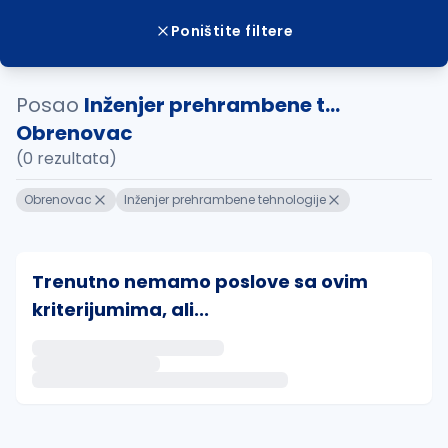
Poništite filtere
Posao
Inženjer prehrambene t...
Obrenovac
(0 rezultata)
Obrenovac
Inženjer prehrambene tehnologije
Trenutno nemamo poslove sa ovim
kriterijumima, ali...
Ako sačuvate ovu pretragu, obavestićemo vas putem 