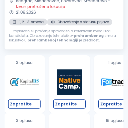
Beograd, Mladenovac, Požarevac, Smederevo
-
Izvan pretražene lokacije
21.08.2026
1, 2. i 3. smena
Obaveštenje o statusu prijave
...Propisivanje i praćenje sprovođenja korektivnih mera Profil
kandidata: Obrazovanje tehnološko-
prehrambenog
smera
Iskustvo u
prehrambenoj
tehnologiji
je prednost
Poznavanje engleskog jezika (minimum B2 nivo) Vozačka
dozvola B kategorije (aktivan vozač)...
3 oglasa
1 oglas
Zapratite
Zapratite
Zapratite
3 oglasa
19 oglasa