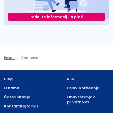
Podelite informaciju o plati
Posao
Obrenovac
Blog
RSS
O nama
Uslovi korišćenja
Česta pitanja
Obaveštenje o
privatnosti
Kontaktirajte nas