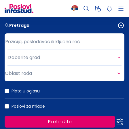
Pretraga
Pozicija, poslodavac ili ključna reč
Pozicija, poslodavac ili ključna reč
Izaberite grad
Grad
Oblast rada
Oblast rada
Plata u oglasu
Poslovi za mlade
Pretražite