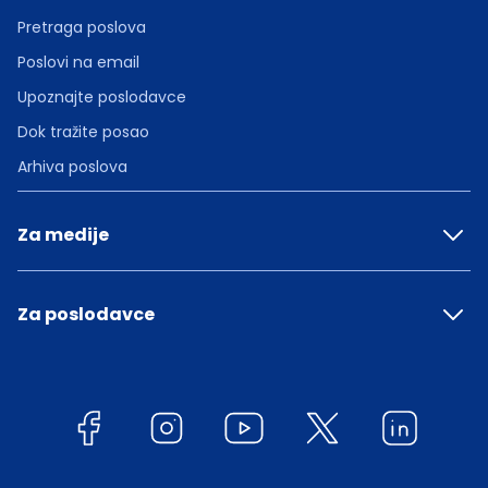
Pretraga poslova
Poslovi na email
Upoznajte poslodavce
Dok tražite posao
Arhiva poslova
Za medije
Za poslodavce