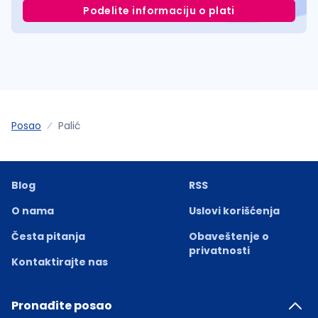
Podelite informaciju o plati
Posao
Palić
Blog
RSS
O nama
Uslovi korišćenja
Česta pitanja
Obaveštenje o
privatnosti
Kontaktirajte nas
Pronađite posao