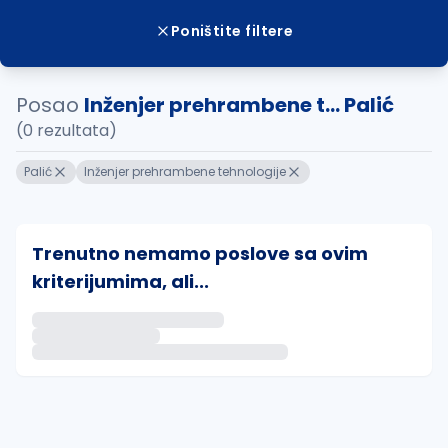
Poništite filtere
Posao
Inženjer prehrambene t... Palić
(0 rezultata)
Palić
Inženjer prehrambene tehnologije
Trenutno nemamo poslove sa ovim
kriterijumima, ali...
Ako sačuvate ovu pretragu, obavestićemo vas putem 
uvajte pretragu