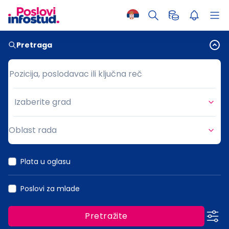
Pretraga
Pozicija, poslodavac ili ključna reč
Pozicija, poslodavac ili ključna reč
Izaberite grad
Grad
Oblast rada
Oblast rada
Plata u oglasu
Poslovi za mlade
Pretražite