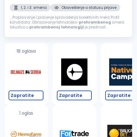
1, 2. i 3. smena
Obaveštenje o statusu prijave
...Propisivanje i praćenje sprovođenja korektivnih mera Profil
kandidata: Obrazovanje tehnološko-
prehrambenog
smera
Iskustvo u
prehrambenoj
tehnologiji
je prednost
Poznavanje engleskog jezika (minimum B2 nivo) Vozačka
dozvola B kategorije (aktivan vozač)...
18 oglasa
Zapratite
Zapratite
Zapratite
1 oglas