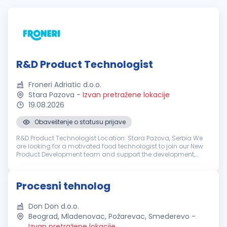
R&D Product Technologist
Froneri Adriatic d.o.o.
Stara Pazova
-
Izvan pretražene lokacije
19.08.2026
Obaveštenje o statusu prijave
R&D Product Technologist Location: Stara Pazova, Serbia We
are looking for a motivated food technologist to join our New
Product Development team and support the development,
industrialization and continuous improvement of ice cream
products. This ro...
Procesni tehnolog
Don Don d.o.o.
Beograd, Mladenovac, Požarevac, Smederevo
-
Izvan pretražene lokacije