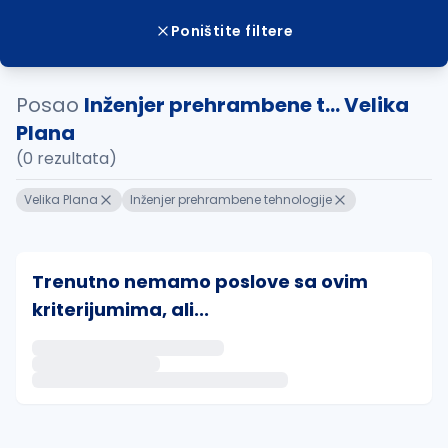
Poništite filtere
Posao
Inženjer prehrambene t... Velika
Plana
(0 rezultata)
Velika Plana
Inženjer prehrambene tehnologije
Trenutno nemamo poslove sa ovim
kriterijumima, ali...
Ako sačuvate ovu pretragu, obavestićemo vas putem 