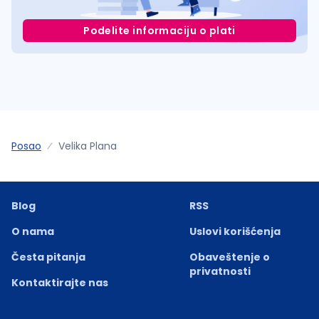
Podelite informaciju o plati
Posao
Velika Plana
Blog
RSS
O nama
Uslovi korišćenja
Česta pitanja
Obaveštenje o
privatnosti
Kontaktirajte nas