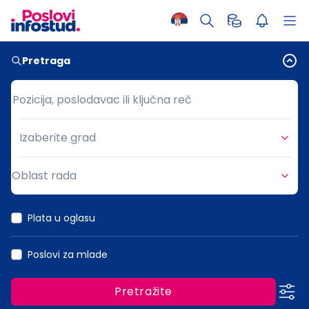
Pretraga
Pozicija, poslodavac ili ključna reč
Pozicija, poslodavac ili ključna reč
Izaberite grad
Grad
Oblast rada
Oblast rada
Plata u oglasu
Poslovi za mlade
Pretražite