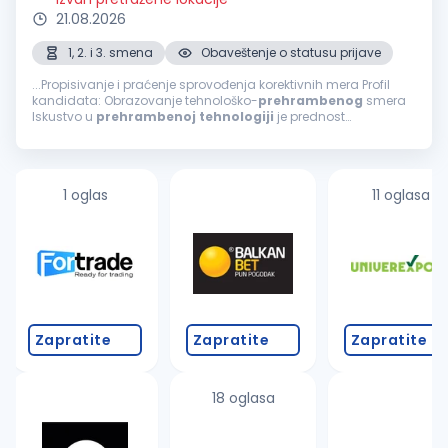
21.08.2026
1, 2. i 3. smena
Obaveštenje o statusu prijave
...Propisivanje i praćenje sprovođenja korektivnih mera Profil
kandidata: Obrazovanje tehnološko-
prehrambenog
smera
Iskustvo u
prehrambenoj
tehnologiji
je prednost
Poznavanje engleskog jezika (minimum B2 nivo) Vozačka
dozvola B kategorije (aktivan vozač)...
1 oglas
11 oglasa
Zapratite
Zapratite
Zapratite
18 oglasa