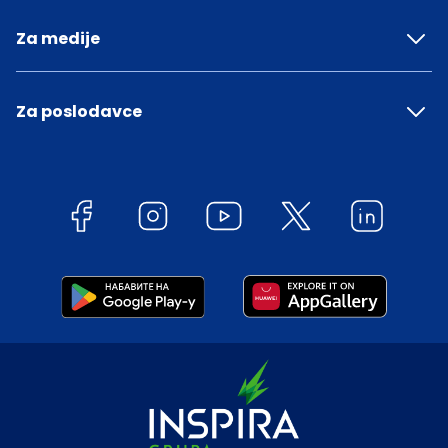
Za medije
Za poslodavce