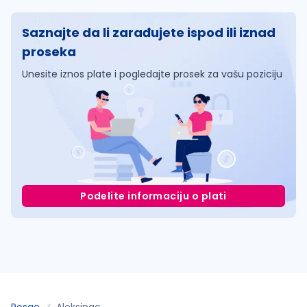
Saznajte da li zarađujete ispod ili iznad
proseka
Unesite iznos plate i pogledajte prosek za vašu poziciju
Podelite informaciju o plati
Posao
Aleksinac