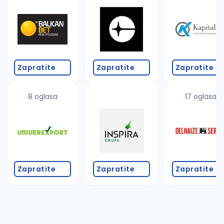
Takođe možete da:
proverite pravopisne greške (koristite č, ć, š, đ, ž,
povećajte radijus za odabrani grad
promenite odabrane filtere pretrage
Zapratite
Zapratite
Zapratite
8 oglasa
17 oglasa
Zapratite
Zapratite
Zapratite