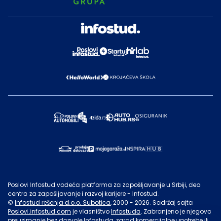
Poslovi Infostud vodeća platforma za zapošljavanje u Srbiji, deo
centra za zapošljavanje i razvoj karijere - Infostud.
©
Infostud rešenja d.o.o. Subotica
, 2000 -
2026
. Sadržaj sajta
Poslovi.infostud.com
je vlasništvo
Infostuda
. Zabranjeno je njegovo
preuzimanje bez dozvole
Infostuda
, zarad komercijalne upotrebe ili