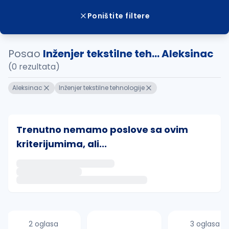
Poništite filtere
Posao
Inženjer tekstilne teh... Aleksinac
(0 rezultata)
Aleksinac
Inženjer tekstilne tehnologije
Trenutno nemamo poslove sa ovim
kriterijumima, ali...
Ako sačuvate ovu pretragu, obavestićemo vas putem 
uvajte pretragu
2 oglasa
3 oglasa