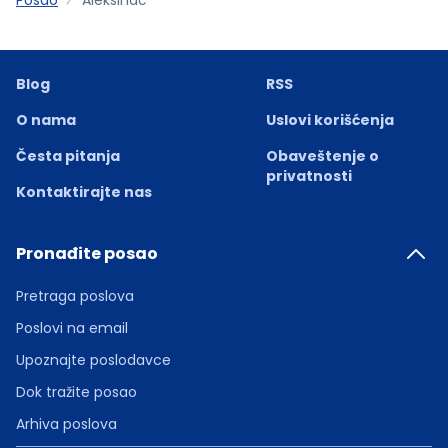
Blog
RSS
O nama
Uslovi korišćenja
Česta pitanja
Obaveštenje o
privatnosti
Kontaktirajte nas
Pronađite posao
Pretraga poslova
Poslovi na email
Upoznajte poslodavce
Dok tražite posao
Arhiva poslova