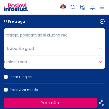
Pretraga
Pozicija, poslodavac ili ključna reč
Pozicija, poslodavac ili ključna reč
Izaberite grad
Grad
Oblast rada
Oblast rada
Plata u oglasu
Poslovi za mlade
Pretražite