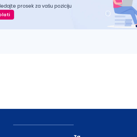
ledajte prosek za vašu poziciju
plati
Za