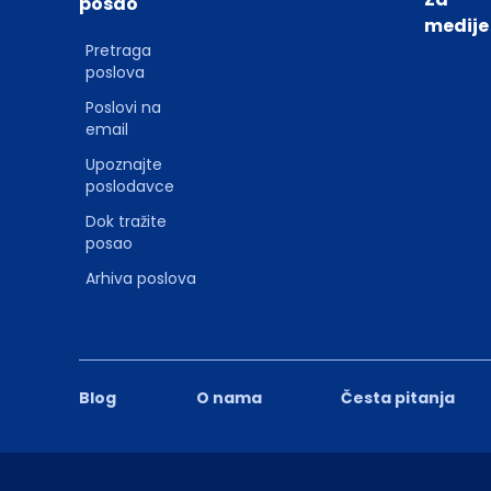
posao
medije
Pretraga
poslova
Poslovi na
email
Upoznajte
poslodavce
Dok tražite
posao
Arhiva poslova
Blog
O nama
Česta pitanja