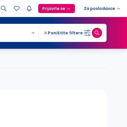
Prijavite se
Za poslodavce
Poništite filtere