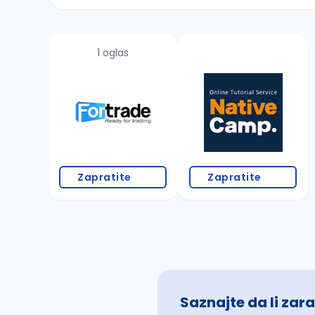
Sačuvajte pretragu
1 oglas
Takođe možete da:
proverite pravopisne greške (koristite č, ć,
povećajte radijus za odabrani grad
promenite odabrane filtere pretrage
Zapratite
Zapratite
Saznajte da li zara