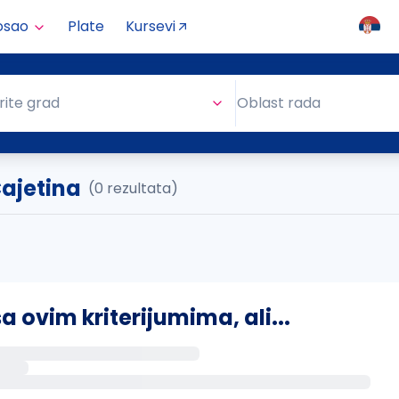
osao
Plate
Kursevi
Oblast rada
rite grad
Oblast rada
Čajetina
(0 rezultata)
ovim kriterijumima, ali...
s putem email-a kada se pojave novi poslovi.