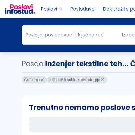
Poslovi
Poslodavci
Dok tražite p
Pozicija, poslodavac ili ključna reč
Izabe
Pozicija, poslodavac ili ključna reč
Grad
Posao
Inženjer tekstilne teh... 
Čajetina
Inženjer tekstilne tehnologije
Trenutno nemamo poslove sa 
Ako sačuvate ovu pretragu, obavestićemo va