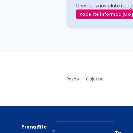
Unesite iznos plate i pog
Podelite informaciju o 
Posao
Čajetina
Pronađite
Za