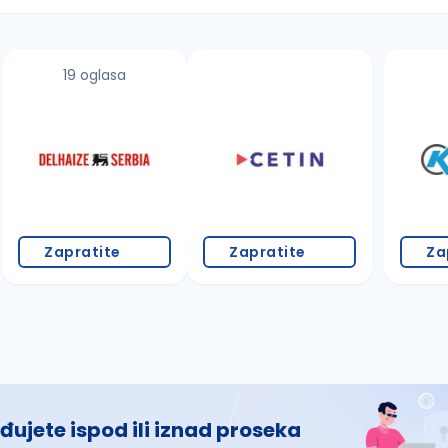
19 oglasa
 š, đ, ž, dž)
Zapratite
Zapratite
Za
đujete ispod ili iznad proseka