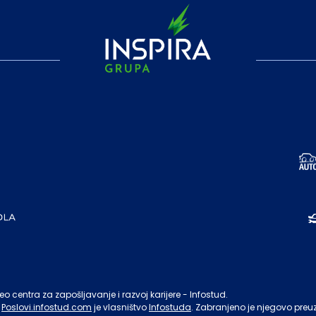
o centra za zapošljavanje i razvoj karijere - Infostud.
Poslovi.infostud.com
je vlasništvo
Infostuda
. Zabranjeno je njegovo preu