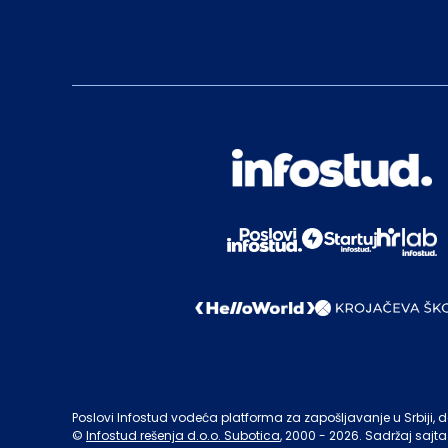
Poslovi Infostud vodeća platforma za zapošljavanje u Srbiji, de
©
Infostud rešenja d.o.o. Subotica
, 2000 -
2026
. Sadržaj sajta