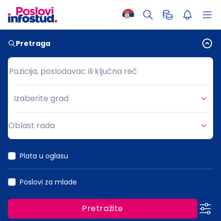
Pretraga
Pozicija, poslodavac ili ključna reč
Pozicija, poslodavac ili ključna reč
Izaberite grad
Grad
Oblast rada
Oblast rada
Plata u oglasu
Poslovi za mlade
Pretražite