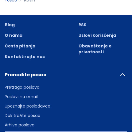
Blog
RSS
O nama
Uslovi korišćenja
Česta pitanja
Obaveštenje o
privatnosti
Kontaktirajte nas
Pronađite posao
Pretraga poslova
Poslovi na email
Upoznajte poslodavce
Dok tražite posao
Arhiva poslova