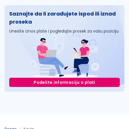
Saznajte da li zarađujete ispod ili iznad
proseka
Unesite iznos plate i pogledajte prosek za vašu poziciju
Podelite informaciju o plati
Posao
Kovin