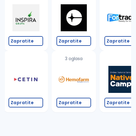
Takođe možete da:
proverite pravopisne greške (koristite č, ć, š, đ, ž,
povećajte radijus za odabrani grad
promenite odabrane filtere pretrage
Zapratite
Zapratite
Zapratite
3 oglasa
Zapratite
Zapratite
Zapratite