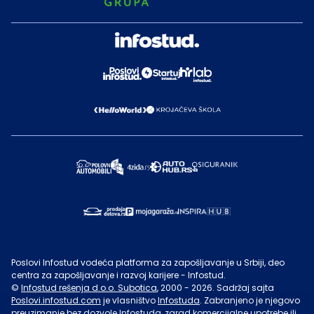
Poslovi Infostud vodeća platforma za zapošljavanje u Srbiji, deo
centra za zapošljavanje i razvoj karijere - Infostud.
©
Infostud rešenja d.o.o. Subotica
, 2000 -
2026
. Sadržaj sajta
Poslovi.infostud.com
je vlasništvo
Infostuda
. Zabranjeno je njegovo
preuzimanje bez dozvole
Infostuda
, zarad komercijalne upotrebe ili