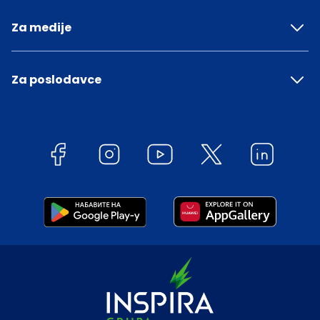
Za medije
Za poslodavce