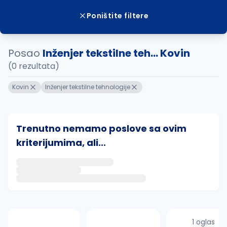
Poništite filtere
Posao
Inženjer tekstilne teh... Kovin
(0 rezultata)
Kovin
Inženjer tekstilne tehnologije
Trenutno nemamo poslove sa ovim
kriterijumima, ali...
Ako sačuvate ovu pretragu, obavestićemo vas putem 
uvajte pretragu
1 oglas