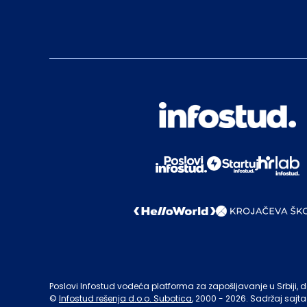
Poslovi Infostud vodeća platforma za zapošljavanje u Srbiji, de
©
Infostud rešenja d.o.o. Subotica
, 2000 -
2026
. Sadržaj sajta