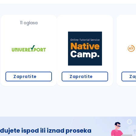
11 oglasa
 š, đ, ž, dž)
Zapratite
Zapratite
Za
đujete ispod ili iznad proseka