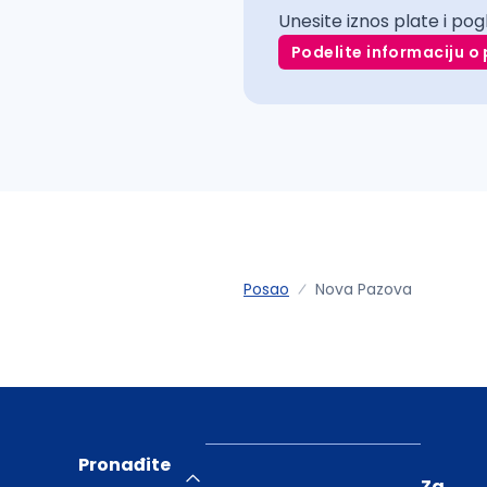
Unesite iznos plate i pog
Podelite informaciju o 
Posao
Nova Pazova
Pronađite
Za