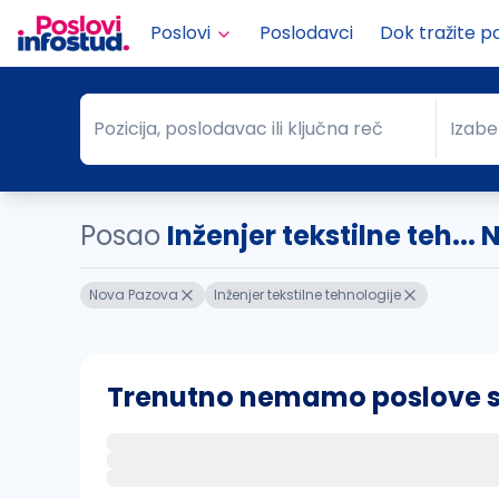
Poslovi
Poslodavci
Dok tražite p
Pozicija, poslodavac ili ključna reč
Izabe
Pozicija, poslodavac ili ključna reč
Grad
Posao
Inženjer tekstilne teh..
Nova Pazova
Inženjer tekstilne tehnologije
Trenutno nemamo poslove sa 
Ako sačuvate ovu pretragu, obavestićemo va