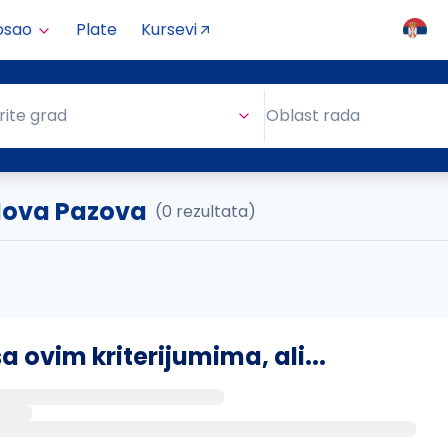
osao
Plate
Kursevi
Oblast rada
rite grad
Oblast rada
. Nova Pazova
(0 rezultata)
ovim kriterijumima, ali...
s putem email-a kada se pojave novi poslovi.