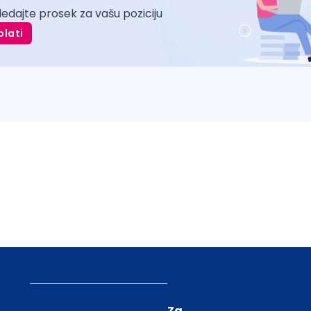
ledajte prosek za vašu poziciju
plati
Za