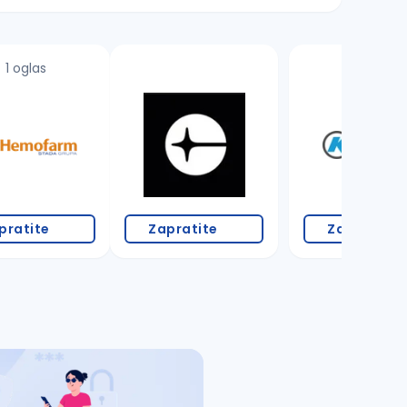
1 oglas
3 oglasa
pratite
Zapratite
Zapratite