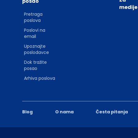
posao
medije
Pretraga
poslova
Poslovi na
email
Upoznajte
poslodavce
Dok tražite
posao
Arhiva poslova
Blog
O nama
Česta pitanja