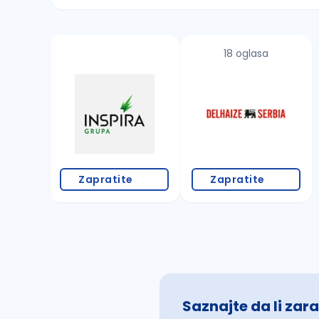
Sačuvajte pretragu
18 oglasa
Takođe možete da:
proverite pravopisne greške (koristite č, ć,
povećajte radijus za odabrani grad
promenite odabrane filtere pretrage
Zapratite
Zapratite
Saznajte da li zara