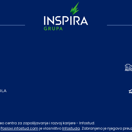
o centra za zapošljavanje i razvoj karijere - Infostud.
Poslovi.infostud.com
je vlasništvo
Infostuda
. Zabranjeno je njegovo preu