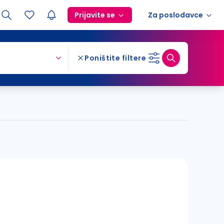
Prijavite se
Za poslodavce
Poništite filtere