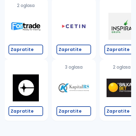
uvajte pretragu
2 oglasa
Takođe možete da:
proverite pravopisne greške (koristite č, ć, š, đ, ž,
povećajte radijus za odabrani grad
promenite odabrane filtere pretrage
Zapratite
Zapratite
Zapratite
3 oglasa
2 oglasa
Zapratite
Zapratite
Zapratite