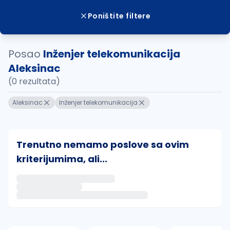
Poništite filtere
Posao
Inženjer telekomunikacija
Aleksinac
(0 rezultata)
Aleksinac
Inženjer telekomunikacija
Trenutno nemamo poslove sa ovim
kriterijumima, ali...
Ako sačuvate ovu pretragu, obavestićemo vas putem 