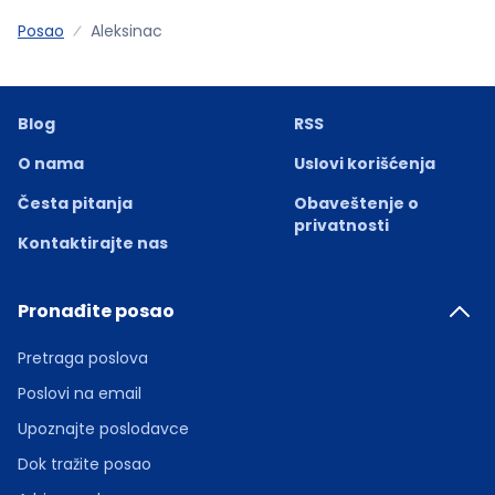
Posao
Aleksinac
Blog
RSS
O nama
Uslovi korišćenja
Česta pitanja
Obaveštenje o
privatnosti
Kontaktirajte nas
Pronađite posao
Pretraga poslova
Poslovi na email
Upoznajte poslodavce
Dok tražite posao