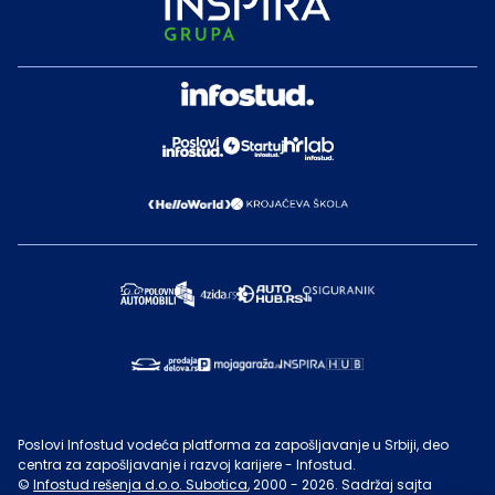
Poslovi Infostud vodeća platforma za zapošljavanje u Srbiji, deo
centra za zapošljavanje i razvoj karijere - Infostud.
©
Infostud rešenja d.o.o. Subotica
, 2000 -
2026
. Sadržaj sajta