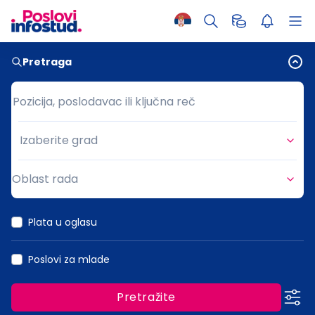
Pretraga
Pozicija, poslodavac ili ključna reč
Pozicija, poslodavac ili ključna reč
Izaberite grad
Grad
Oblast rada
Oblast rada
Plata u oglasu
Poslovi za mlade
Pretražite