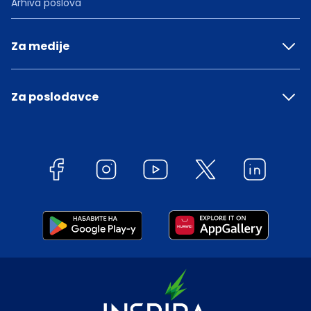
Arhiva poslova
Za medije
Za poslodavce