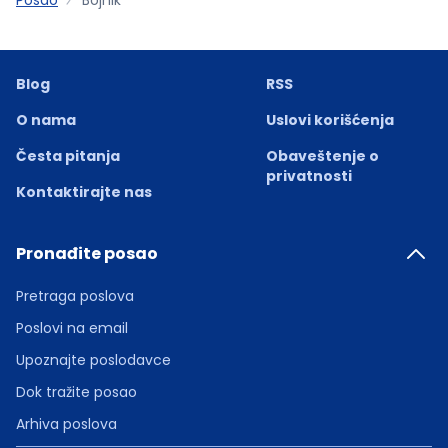
Blog
RSS
O nama
Uslovi korišćenja
Česta pitanja
Obaveštenje o
privatnosti
Kontaktirajte nas
Pronađite posao
Pretraga poslova
Poslovi na email
Upoznajte poslodavce
Dok tražite posao
Arhiva poslova