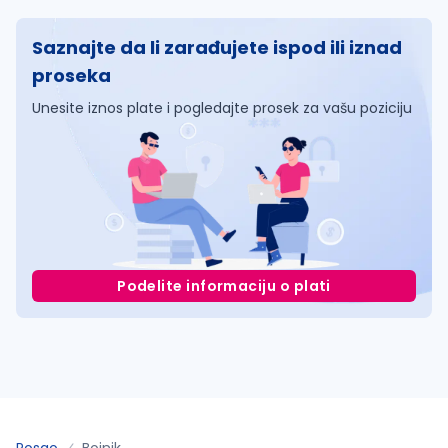
Saznajte da li zarađujete ispod ili iznad
proseka
Unesite iznos plate i pogledajte prosek za vašu poziciju
Podelite informaciju o plati
Posao
Bojnik