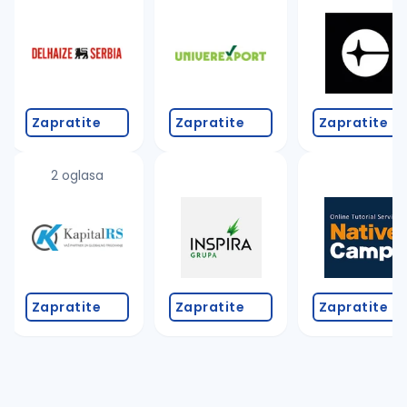
Takođe možete da:
proverite pravopisne greške (koristite č, ć, š, đ, ž,
povećajte radijus za odabrani grad
promenite odabrane filtere pretrage
Zapratite
Zapratite
Zapratite
2 oglasa
Zapratite
Zapratite
Zapratite