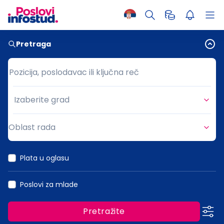
Pretraga
Pozicija, poslodavac ili ključna reč
Pozicija, poslodavac ili ključna reč
Izaberite grad
Grad
Oblast rada
Oblast rada
Plata u oglasu
Poslovi za mlade
Pretražite