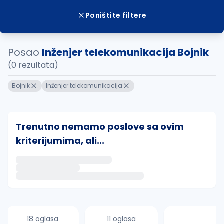
Poništite filtere
Posao
Inženjer telekomunikacija Bojnik
(0 rezultata)
Bojnik
Inženjer telekomunikacija
Trenutno nemamo poslove sa ovim
kriterijumima, ali...
Ako sačuvate ovu pretragu, obavestićemo vas putem 
uvajte pretragu
18 oglasa
11 oglasa