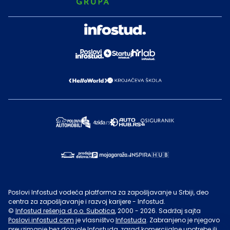
Poslovi Infostud vodeća platforma za zapošljavanje u Srbiji, deo
centra za zapošljavanje i razvoj karijere - Infostud.
©
Infostud rešenja d.o.o. Subotica
, 2000 -
2026
. Sadržaj sajta
Poslovi.infostud.com
je vlasništvo
Infostuda
. Zabranjeno je njegovo
preuzimanje bez dozvole
Infostuda
, zarad komercijalne upotrebe ili