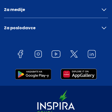
Za medije
Za poslodavce