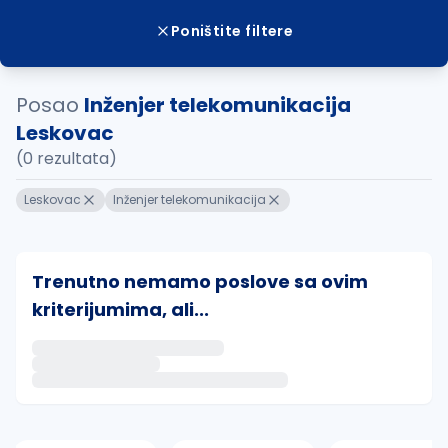
Poništite filtere
Posao
Inženjer telekomunikacija
Leskovac
(0 rezultata)
Leskovac
Inženjer telekomunikacija
Trenutno nemamo poslove sa ovim
kriterijumima, ali...
Ako sačuvate ovu pretragu, obavestićemo vas putem 