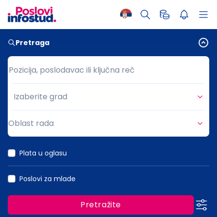
Pretraga
Pozicija, poslodavac ili ključna reč
Pozicija, poslodavac ili ključna reč
Izaberite grad
Grad
Oblast rada
Oblast rada
Plata u oglasu
Poslovi za mlade
Pretražite