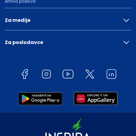
Arhiva poslova
Za medije
Za poslodavce