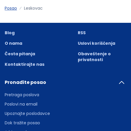
Posao
Leskovac
Blog
RSS
O nama
Uslovi korišćenja
Česta pitanja
Obaveštenje o
privatnosti
Kontaktirajte nas
Pronađite posao
Pretraga poslova
Poslovi na email
Upoznajte poslodavce
Dok tražite posao