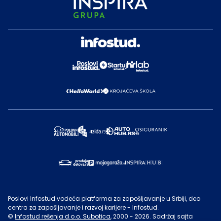
Poslovi Infostud vodeća platforma za zapošljavanje u Srbiji, deo
centra za zapošljavanje i razvoj karijere - Infostud.
©
Infostud rešenja d.o.o. Subotica
, 2000 -
2026
. Sadržaj sajta