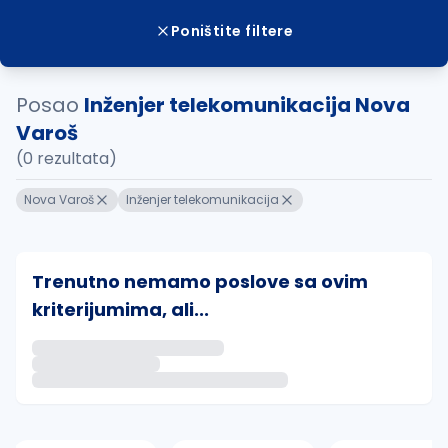
Poništite filtere
Posao
Inženjer telekomunikacija Nova
Varoš
(0 rezultata)
Nova Varoš
Inženjer telekomunikacija
Trenutno nemamo poslove sa ovim
kriterijumima, ali...
Ako sačuvate ovu pretragu, obavestićemo vas putem 