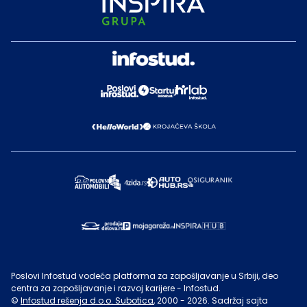
Poslovi Infostud vodeća platforma za zapošljavanje u Srbiji, deo
centra za zapošljavanje i razvoj karijere - Infostud.
©
Infostud rešenja d.o.o. Subotica
, 2000 -
2026
. Sadržaj sajta