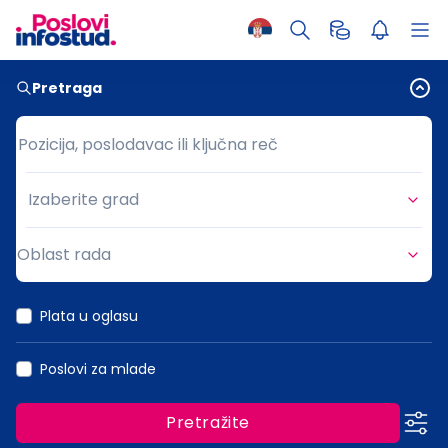
Pretraga
Pozicija, poslodavac ili ključna reč
Pozicija, poslodavac ili ključna reč
Izaberite grad
Grad
Oblast rada
Oblast rada
Plata u oglasu
Poslovi za mlade
Pretražite