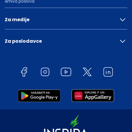
Arhiva poslova
Za medije
Za poslodavce