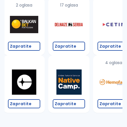
uvajte pretragu
2 oglasa
17 oglasa
Takođe možete da:
proverite pravopisne greške (koristite č, ć, š, đ, ž,
povećajte radijus za odabrani grad
promenite odabrane filtere pretrage
Zapratite
Zapratite
Zapratite
4 oglasa
Zapratite
Zapratite
Zapratite