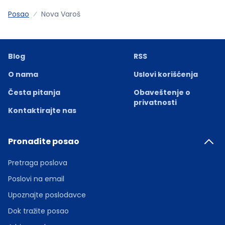
Posao
Nova Varoš
Blog
RSS
O nama
Uslovi korišćenja
Česta pitanja
Obaveštenje o
privatnosti
Kontaktirajte nas
Pronađite posao
Pretraga poslova
Poslovi na email
Upoznajte poslodavce
Dok tražite posao