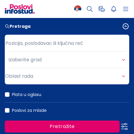
Pretraga
Pozicija, poslodavac ili ključna reč
Pozicija, poslodavac ili ključna reč
Izaberite grad
Grad
Oblast rada
Oblast rada
Plata u oglasu
Poslovi za mlade
Pretražite