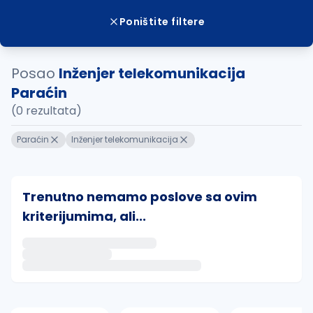
Poništite filtere
Posao
Inženjer telekomunikacija
Paraćin
(0 rezultata)
Paraćin
Inženjer telekomunikacija
Trenutno nemamo poslove sa ovim
kriterijumima, ali...
Ako sačuvate ovu pretragu, obavestićemo vas putem 