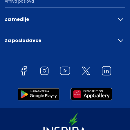
Arhiva poslova
Za medije
Za poslodavce