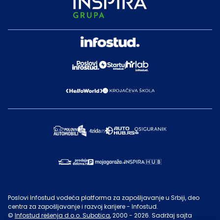
Poslovi Infostud vodeća platforma za zapošljavanje u Srbiji, deo
centra za zapošljavanje i razvoj karijere - Infostud.
©
Infostud rešenja d.o.o. Subotica
, 2000 -
2026
. Sadržaj sajta