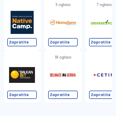
uvajte pretragu
3 oglasa
7 oglasa
Takođe možete da:
proverite pravopisne greške (koristite č, ć, š, đ, ž,
povećajte radijus za odabrani grad
promenite odabrane filtere pretrage
Zapratite
Zapratite
Zapratite
18 oglasa
Zapratite
Zapratite
Zapratite