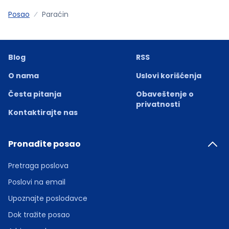
Posao
Paraćin
Blog
RSS
O nama
Uslovi korišćenja
Česta pitanja
Obaveštenje o
privatnosti
Kontaktirajte nas
Pronađite posao
Pretraga poslova
Poslovi na email
Upoznajte poslodavce
Dok tražite posao