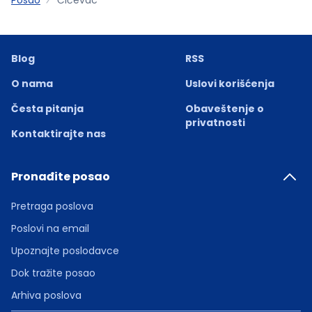
Blog
RSS
O nama
Uslovi korišćenja
Česta pitanja
Obaveštenje o
privatnosti
Kontaktirajte nas
Pronađite posao
Pretraga poslova
Poslovi na email
Upoznajte poslodavce
Dok tražite posao
Arhiva poslova