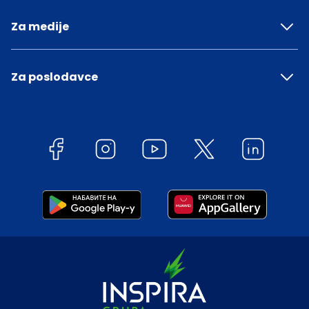
Za medije
Za poslodavce