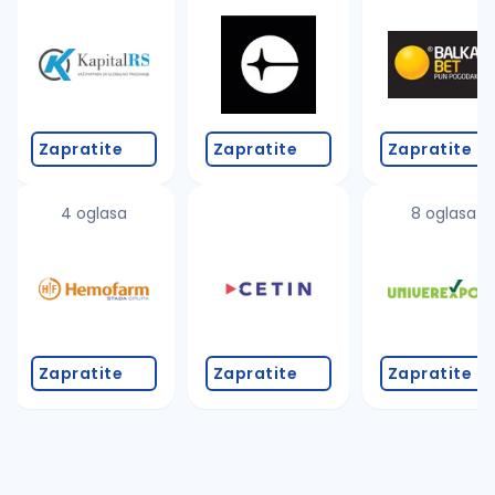
Takođe možete da:
proverite pravopisne greške (koristite č, ć, š, đ, ž,
povećajte radijus za odabrani grad
promenite odabrane filtere pretrage
Zapratite
Zapratite
Zapratite
4 oglasa
8 oglasa
Zapratite
Zapratite
Zapratite