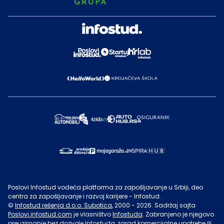
Poslovi Infostud vodeća platforma za zapošljavanje u Srbiji, deo
centra za zapošljavanje i razvoj karijere - Infostud.
©
Infostud rešenja d.o.o. Subotica
, 2000 -
2026
. Sadržaj sajta
Poslovi.infostud.com
je vlasništvo
Infostuda
. Zabranjeno je njegovo
preuzimanje bez dozvole
Infostuda
, zarad komercijalne upotrebe ili