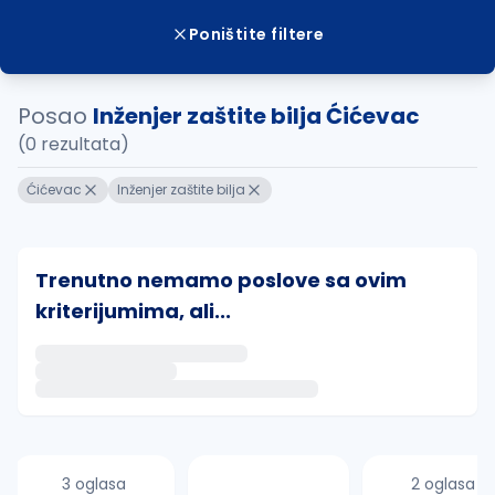
Poništite filtere
Posao
Inženjer zaštite bilja Ćićevac
(0 rezultata)
Ćićevac
Inženjer zaštite bilja
Trenutno nemamo poslove sa ovim
kriterijumima, ali...
Ako sačuvate ovu pretragu, obavestićemo vas putem 
uvajte pretragu
3 oglasa
2 oglasa