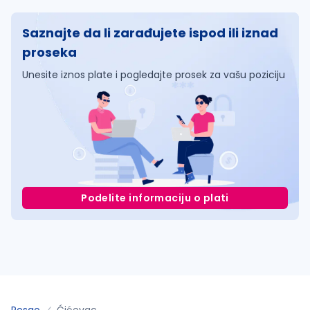
Saznajte da li zarađujete ispod ili iznad
proseka
Unesite iznos plate i pogledajte prosek za vašu poziciju
Podelite informaciju o plati
Posao
Ćićevac