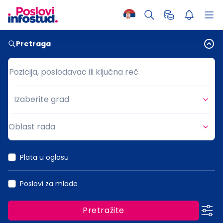
Pretraga
Pozicija, poslodavac ili ključna reč
Pozicija, poslodavac ili ključna reč
Izaberite grad
Grad
Oblast rada
Oblast rada
Plata u oglasu
Poslovi za mlade
Pretražite