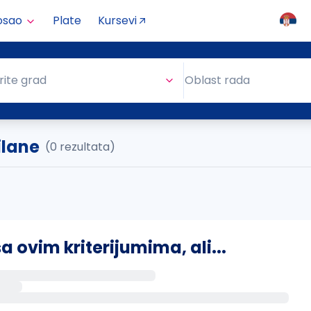
osao
Plate
Kursevi
Oblast rada
rite grad
Oblast rada
ilane
(0 rezultata)
ovim kriterijumima, ali...
s putem email-a kada se pojave novi poslovi.