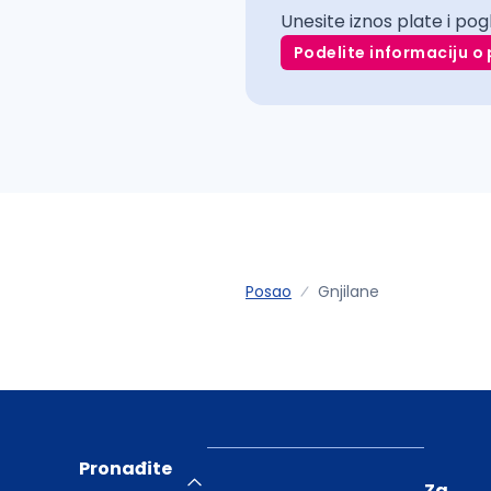
Unesite iznos plate i pog
Podelite informaciju o 
Posao
Gnjilane
Pronađite
Za