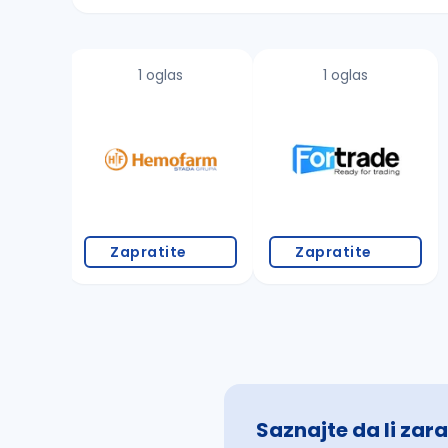
Sačuvajte pretragu
1 oglas
1 oglas
Takođe možete da:
proverite pravopisne greške (koristite č, ć,
povećajte radijus za odabrani grad
promenite odabrane filtere pretrage
Zapratite
Zapratite
Saznajte da li zara