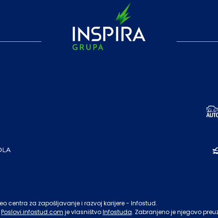
o centra za zapošljavanje i razvoj karijere - Infostud.
Poslovi.infostud.com
je vlasništvo
Infostuda
. Zabranjeno je njegovo preu