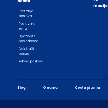
posao
medije
Pretraga
poslova
Poslovi na
email
Upoznajte
poslodavce
Dok tražite
posao
Arhiva poslova
Blog
O nama
Česta pitanja