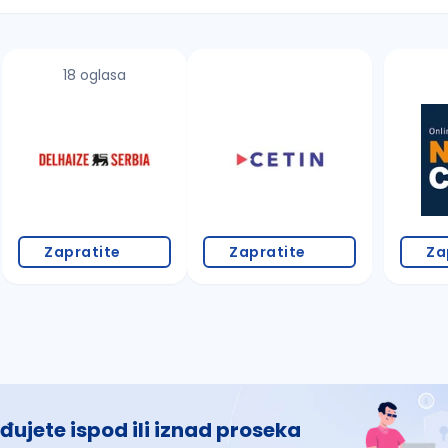
18 oglasa
 š, đ, ž, dž)
Zapratite
Zapratite
Za
đujete ispod ili iznad proseka