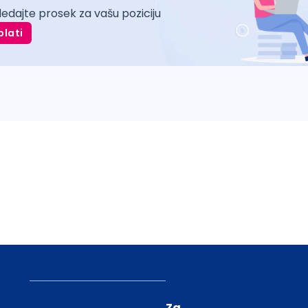
ledajte prosek za vašu poziciju
plati
Za