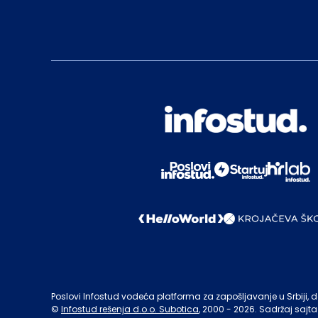
Poslovi Infostud vodeća platforma za zapošljavanje u Srbiji, de
©
Infostud rešenja d.o.o. Subotica
, 2000 -
2026
. Sadržaj sajta