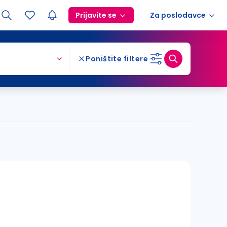
Prijavite se
Za poslodavce
Poništite filtere