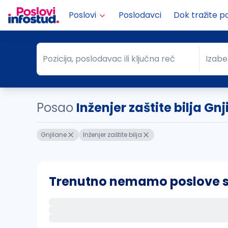
Poslovi
Poslodavci
Dok tražite p
Pozicija, poslodavac ili ključna reč
Izabe
Pozicija, poslodavac ili ključna reč
Grad
Posao
Inženjer zaštite bilja Gnj
Gnjilane
Inženjer zaštite bilja
Trenutno nemamo poslove sa 
Ako sačuvate ovu pretragu, obavestićemo va