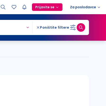
Prijavite se
Za poslodavce
Poništite filtere