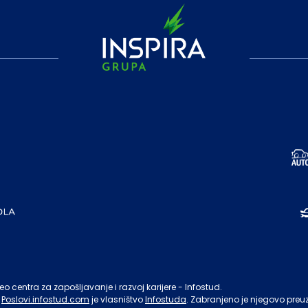
o centra za zapošljavanje i razvoj karijere - Infostud.
Poslovi.infostud.com
je vlasništvo
Infostuda
. Zabranjeno je njegovo preu