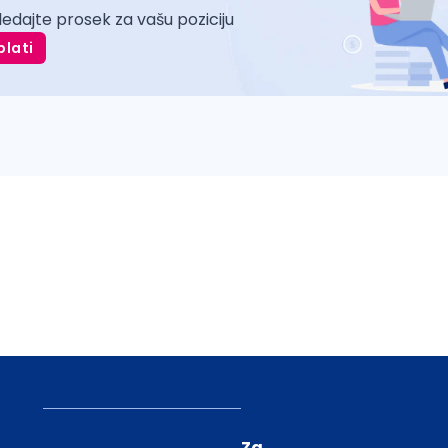
ledajte prosek za vašu poziciju
plati
Za