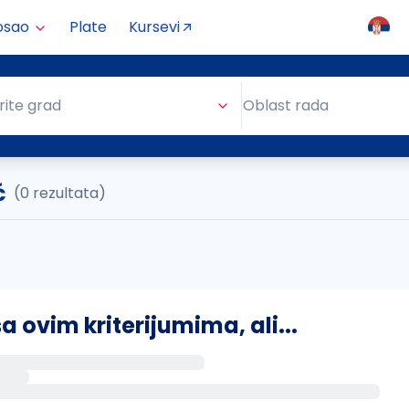
osao
Plate
Kursevi
Oblast rada
rite grad
Oblast rada
ć
(0 rezultata)
ovim kriterijumima, ali...
s putem email-a kada se pojave novi poslovi.