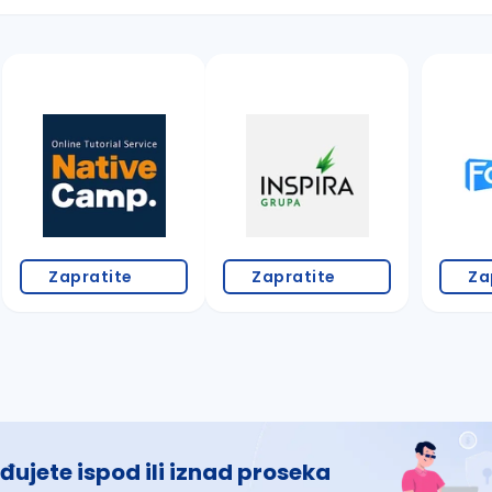
 š, đ, ž, dž)
Zapratite
Zapratite
Za
đujete ispod ili iznad proseka