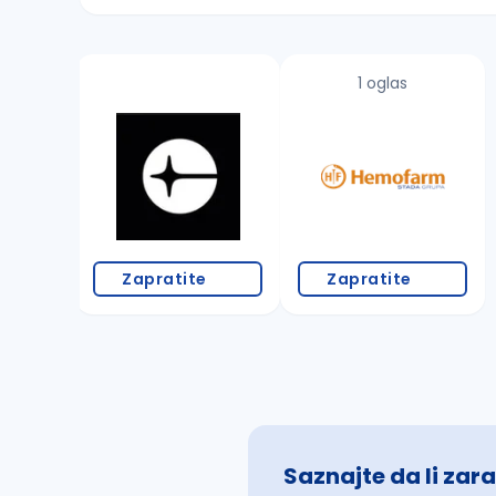
Sačuvajte pretragu
1 oglas
Takođe možete da:
proverite pravopisne greške (koristite č, ć,
povećajte radijus za odabrani grad
promenite odabrane filtere pretrage
Zapratite
Zapratite
Saznajte da li zara