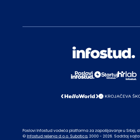
Poslovi Infostud vodeća platforma za zapošljavanje u Srbiji, de
©
Infostud rešenja d.o.o. Subotica
, 2000 -
2026
. Sadržaj sajta