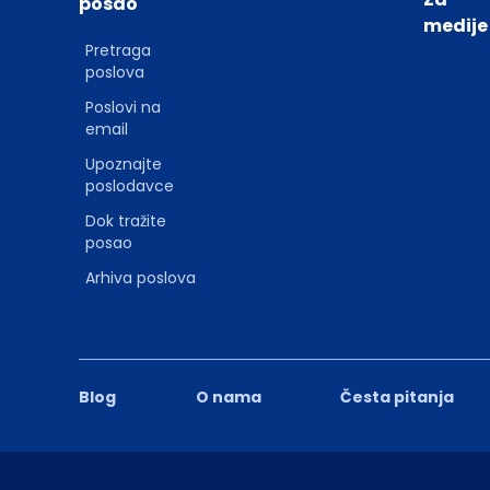
posao
medije
Pretraga
poslova
Poslovi na
email
Upoznajte
poslodavce
Dok tražite
posao
Arhiva poslova
Blog
O nama
Česta pitanja