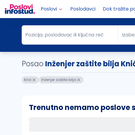
Poslovi
Poslodavci
Dok tražite p
Pozicija, poslodavac ili ključna reč
Izabe
Pozicija, poslodavac ili ključna reč
Grad
Posao
Inženjer zaštite bilja Kni
Knić
Inženjer zaštite bilja
Trenutno nemamo poslove sa 
Ako sačuvate ovu pretragu, obavestićemo va