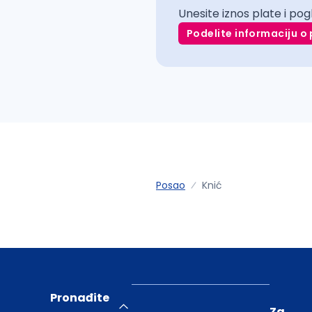
Unesite iznos plate i pog
Podelite informaciju o 
Posao
Knić
Pronađite
Za