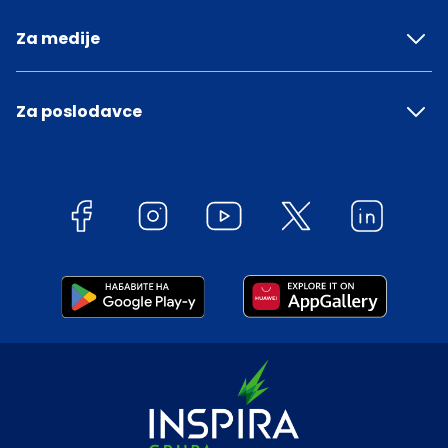
Za medije
Za poslodavce