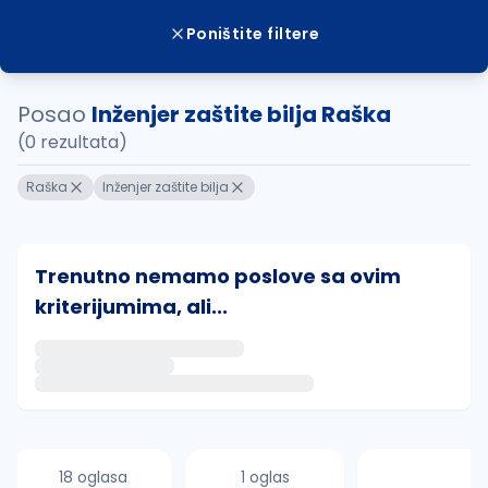
Poništite filtere
Posao
Inženjer zaštite bilja Raška
(0 rezultata)
Raška
Inženjer zaštite bilja
Trenutno nemamo poslove sa ovim
kriterijumima, ali...
Ako sačuvate ovu pretragu, obavestićemo vas putem 
uvajte pretragu
18 oglasa
1 oglas