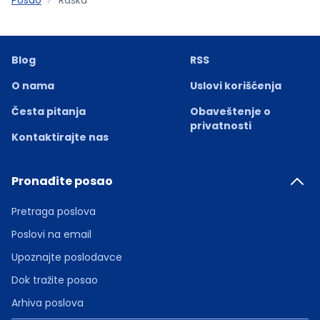
Blog
RSS
O nama
Uslovi korišćenja
Česta pitanja
Obaveštenje o
privatnosti
Kontaktirajte nas
Pronađite posao
Pretraga poslova
Poslovi na email
Upoznajte poslodavce
Dok tražite posao
Arhiva poslova