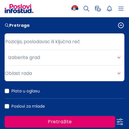
Pretraga
Pozicija, poslodavac ili ključna reč
Pozicija, poslodavac ili ključna reč
Izaberite grad
Grad
Oblast rada
Oblast rada
Plata u oglasu
Poslovi za mlade
Pretražite