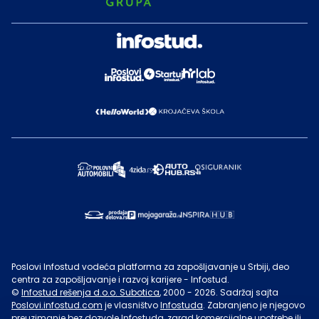
Poslovi Infostud vodeća platforma za zapošljavanje u Srbiji, deo
centra za zapošljavanje i razvoj karijere - Infostud.
©
Infostud rešenja d.o.o. Subotica
, 2000 -
2026
. Sadržaj sajta
Poslovi.infostud.com
je vlasništvo
Infostuda
. Zabranjeno je njegovo
preuzimanje bez dozvole
Infostuda
, zarad komercijalne upotrebe ili