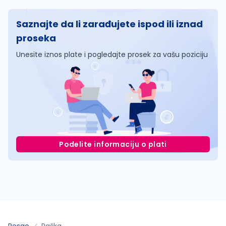
Saznajte da li zarađujete ispod ili iznad
proseka
Unesite iznos plate i pogledajte prosek za vašu poziciju
Podelite informaciju o plati
Posao
Raška