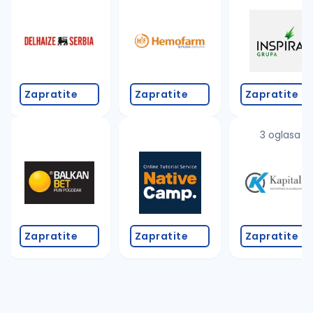
Takođe možete da:
proverite pravopisne greške (koristite č, ć, š, đ, ž,
povećajte radijus za odabrani grad
promenite odabrane filtere pretrage
Zapratite
Zapratite
Zapratite
3 oglasa
Zapratite
Zapratite
Zapratite