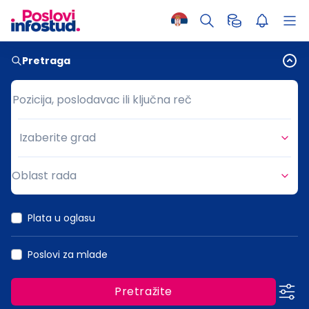
Pretraga
Pozicija, poslodavac ili ključna reč
Pozicija, poslodavac ili ključna reč
Izaberite grad
Grad
Oblast rada
Oblast rada
Plata u oglasu
Poslovi za mlade
Pretražite