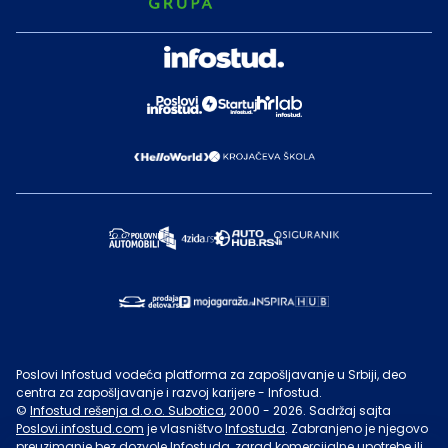
Poslovi Infostud vodeća platforma za zapošljavanje u Srbiji, deo
centra za zapošljavanje i razvoj karijere - Infostud.
©
Infostud rešenja d.o.o. Subotica
, 2000 -
2026
. Sadržaj sajta
Poslovi.infostud.com
je vlasništvo
Infostuda
. Zabranjeno je njegovo
preuzimanje bez dozvole
Infostuda
, zarad komercijalne upotrebe ili