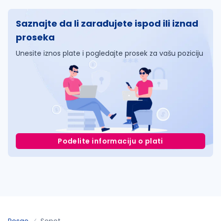
Saznajte da li zarađujete ispod ili iznad
proseka
Unesite iznos plate i pogledajte prosek za vašu poziciju
Podelite informaciju o plati
Posao
Sopot