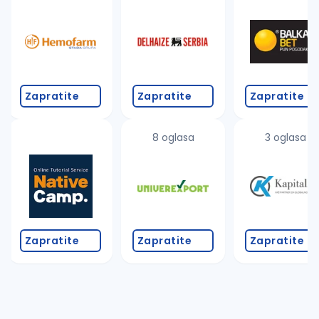
Takođe možete da:
proverite pravopisne greške (koristite č, ć, š, đ, ž,
povećajte radijus za odabrani grad
promenite odabrane filtere pretrage
Zapratite
Zapratite
Zapratite
8 oglasa
3 oglasa
Zapratite
Zapratite
Zapratite