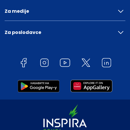
Za medije
Za poslodavce