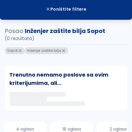
Poništite filtere
Posao
Inženjer zaštite bilja Sopot
(0 rezultata)
Sopot
Inženjer zaštite bilja
Trenutno nemamo poslove sa ovim
kriterijumima, ali...
Ako sačuvate ovu pretragu, obavestićemo vas putem 
uvajte pretragu
4 oglasa
18 oglasa
2 oglasa