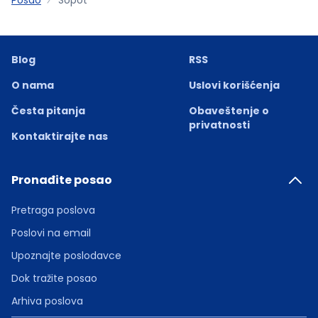
Blog
RSS
O nama
Uslovi korišćenja
Česta pitanja
Obaveštenje o
privatnosti
Kontaktirajte nas
Pronađite posao
Pretraga poslova
Poslovi na email
Upoznajte poslodavce
Dok tražite posao
Arhiva poslova