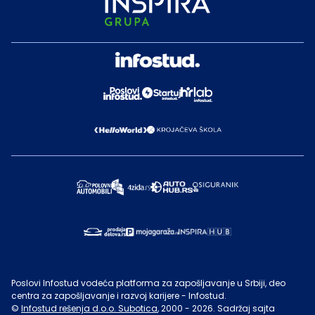
Poslovi Infostud vodeća platforma za zapošljavanje u Srbiji, deo
centra za zapošljavanje i razvoj karijere - Infostud.
©
Infostud rešenja d.o.o. Subotica
, 2000 -
2026
. Sadržaj sajta