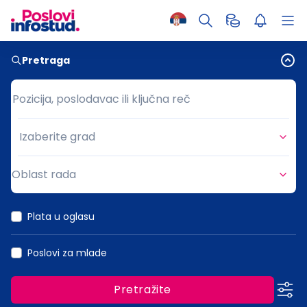
Pretraga
Pozicija, poslodavac ili ključna reč
Pozicija, poslodavac ili ključna reč
Izaberite grad
Grad
Oblast rada
Oblast rada
Plata u oglasu
Poslovi za mlade
Pretražite