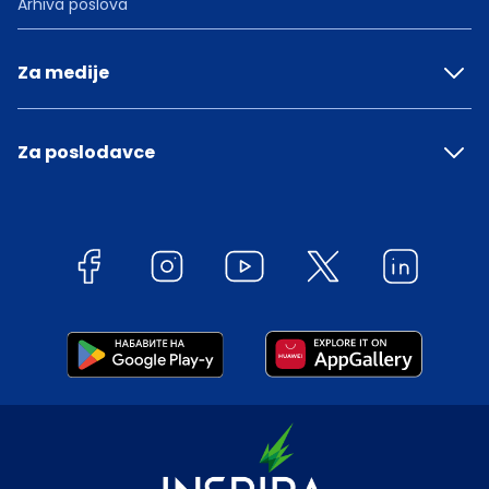
Arhiva poslova
Za medije
Za poslodavce