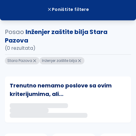
Poništite filtere
Posao
Inženjer zaštite bilja Stara
Pazova
(0 rezultata)
Stara Pazova
Inženjer zaštite bilja
Trenutno nemamo poslove sa ovim
kriterijumima, ali...
Ako sačuvate ovu pretragu, obavestićemo vas putem 