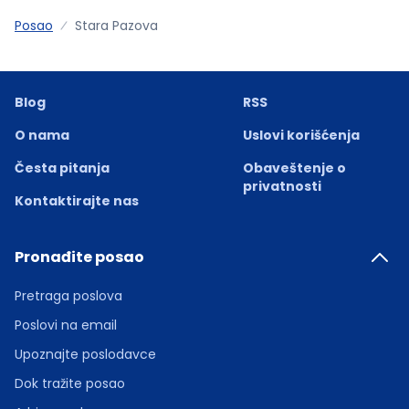
Posao
Stara Pazova
Blog
RSS
O nama
Uslovi korišćenja
Česta pitanja
Obaveštenje o
privatnosti
Kontaktirajte nas
Pronađite posao
Pretraga poslova
Poslovi na email
Upoznajte poslodavce
Dok tražite posao