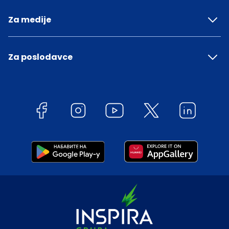
Za medije
Za poslodavce