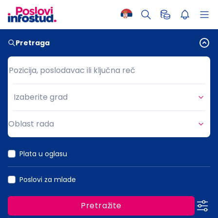
Pretraga
Pozicija, poslodavac ili ključna reč
Pozicija, poslodavac ili ključna reč
Izaberite grad
Grad
Oblast rada
Oblast rada
Plata u oglasu
Poslovi za mlade
Pretražite