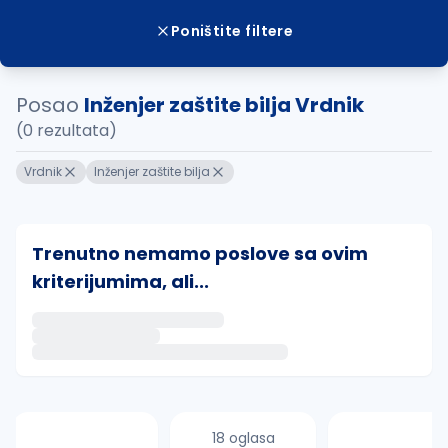
Poništite filtere
Posao
Inženjer zaštite bilja Vrdnik
(0 rezultata)
Vrdnik
Inženjer zaštite bilja
Trenutno nemamo poslove sa ovim
kriterijumima, ali...
Ako sačuvate ovu pretragu, obavestićemo vas putem 
uvajte pretragu
18 oglasa