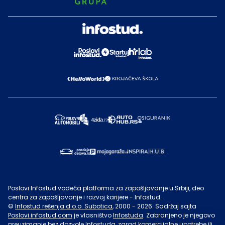
Poslovi Infostud vodeća platforma za zapošljavanje u Srbiji, deo
centra za zapošljavanje i razvoj karijere - Infostud.
©
Infostud rešenja d.o.o. Subotica
, 2000 -
2026
. Sadržaj sajta
Poslovi.infostud.com
je vlasništvo
Infostuda
. Zabranjeno je njegovo
preuzimanje bez dozvole
Infostuda
, zarad komercijalne upotrebe ili