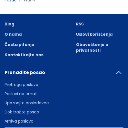
Blog
RSS
O nama
Uslovi korišćenja
Česta pitanja
Obaveštenje o
privatnosti
Kontaktirajte nas
Pronađite posao
Pretraga poslova
Poslovi na email
Upoznajte poslodavce
Dok tražite posao
Arhiva poslova