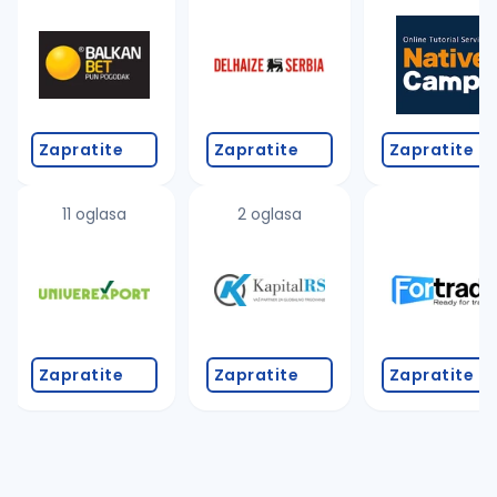
Takođe možete da:
proverite pravopisne greške (koristite č, ć, š, đ, ž,
povećajte radijus za odabrani grad
promenite odabrane filtere pretrage
Zapratite
Zapratite
Zapratite
11 oglasa
2 oglasa
Zapratite
Zapratite
Zapratite